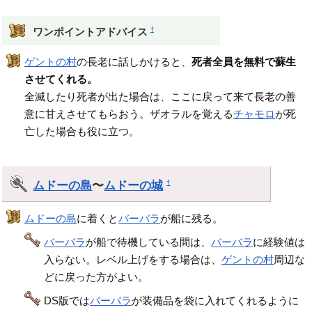
†
ワンポイントアドバイス
ゲントの村
の長老に話しかけると、
死者全員を無料で蘇生
させてくれる。
全滅したり死者が出た場合は、ここに戻って来て長老の善
意に甘えさせてもらおう。ザオラルを覚える
チャモロ
が死
亡した場合も役に立つ。
ムドーの島
〜
ムドーの城
†
ムドーの島
に着くと
バーバラ
が船に残る。
バーバラ
が船で待機している間は、
バーバラ
に経験値は
入らない。レベル上げをする場合は、
ゲントの村
周辺な
どに戻った方がよい。
DS版では
バーバラ
が装備品を袋に入れてくれるように