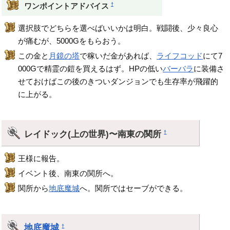
†
ワンポイントアドバイス
選択肢でどちらを選べばいいかは明白。戦闘後、少々良心
が痛むが、5000Gをもらおう。
この金と
月鏡の塔
で稼いだ金があれば、
ライフコッド
にて7
000Gで精霊の鎧を買えるはず。HPの低い
バーバラ
に装備さ
せておけばこの後のきついダンジョンでも生存率が飛躍的
に上がる。
レイドック(上の世界)〜南東の関所
†
王様に報告。
イベント後、南東の関所へ。
関所から
地底魔城
へ。関所ではセーブができる。
地底魔城
†