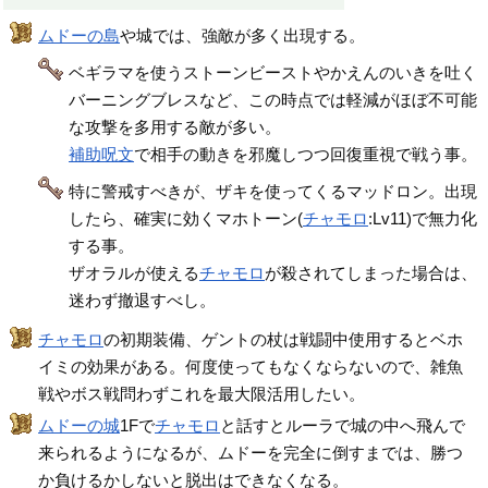
ムドーの島
や城では、強敵が多く出現する。
ベギラマを使うストーンビーストやかえんのいきを吐く
バーニングブレスなど、この時点では軽減がほぼ不可能
な攻撃を多用する敵が多い。
補助呪文
で相手の動きを邪魔しつつ回復重視で戦う事。
特に警戒すべきが、ザキを使ってくるマッドロン。出現
したら、確実に効くマホトーン(
チャモロ
:Lv11)で無力化
する事。
ザオラルが使える
チャモロ
が殺されてしまった場合は、
迷わず撤退すべし。
チャモロ
の初期装備、ゲントの杖は戦闘中使用するとベホ
イミの効果がある。何度使ってもなくならないので、雑魚
戦やボス戦問わずこれを最大限活用したい。
ムドーの城
1Fで
チャモロ
と話すとルーラで城の中へ飛んで
来られるようになるが、ムドーを完全に倒すまでは、勝つ
か負けるかしないと脱出はできなくなる。