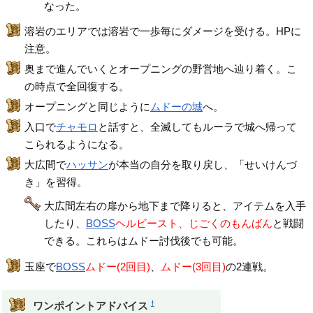
なった。
溶岩のエリアでは溶岩で一歩毎にダメージを受ける。HPに
注意。
奥まで進んでいくとオープニングの野営地へ辿り着く。こ
の時点で全回復する。
オープニングと同じように
ムドーの城
へ。
入口で
チャモロ
と話すと、全滅してもルーラで城へ帰って
こられるようになる。
大広間で
ハッサン
が本当の自分を取り戻し、「せいけんづ
き」を習得。
大広間左右の扉から地下まで降りると、アイテムを入手
したり、
BOSS
ヘルビースト、じごくのもんばん
と戦闘
できる。これらはムドー討伐後でも可能。
玉座で
BOSS
ムドー(2回目)
、
ムドー(3回目)
の2連戦。
†
ワンポイントアドバイス