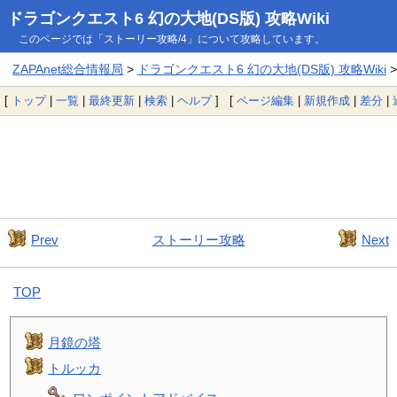
ドラゴンクエスト6 幻の大地(DS版) 攻略Wiki
このページでは「ストーリー攻略/4」について攻略しています。
ZAPAnet総合情報局
>
ドラゴンクエスト6 幻の大地(DS版) 攻略Wiki
>
[
トップ
|
一覧
|
最終更新
|
検索
|
ヘルプ
] [
ページ編集
|
新規作成
|
差分
|
Prev
ストーリー攻略
Next
TOP
月鏡の塔
トルッカ