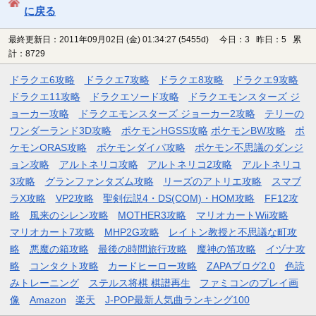
に戻る
最終更新日：2011年09月02日 (金) 01:34:27
(5455d)
今日：3 昨日：5 累
計：8729
ドラクエ6攻略
ドラクエ7攻略
ドラクエ8攻略
ドラクエ9攻略
ドラクエ11攻略
ドラクエソード攻略
ドラクエモンスターズ ジ
ョーカー攻略
ドラクエモンスターズ ジョーカー2攻略
テリーの
ワンダーランド3D攻略
ポケモンHGSS攻略
ポケモンBW攻略
ポ
ケモンORAS攻略
ポケモンダイパ攻略
ポケモン不思議のダンジ
ョン攻略
アルトネリコ攻略
アルトネリコ2攻略
アルトネリコ
3攻略
グランファンタズム攻略
リーズのアトリエ攻略
スマブ
ラX攻略
VP2攻略
聖剣伝説4・DS(COM)・HOM攻略
FF12攻
略
風来のシレン攻略
MOTHER3攻略
マリオカートWii攻略
マリオカート7攻略
MHP2G攻略
レイトン教授と不思議な町攻
略
悪魔の箱攻略
最後の時間旅行攻略
魔神の笛攻略
イヅナ攻
略
コンタクト攻略
カードヒーロー攻略
ZAPAブログ2.0
色読
みトレーニング
ステルス将棋 棋譜再生
ファミコンのプレイ画
像
Amazon
楽天
J-POP最新人気曲ランキング100