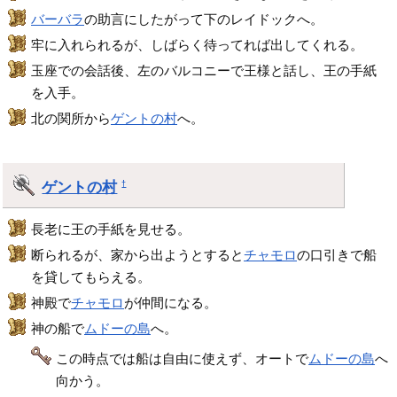
バーバラ
の助言にしたがって下のレイドックへ。
牢に入れられるが、しばらく待ってれば出してくれる。
玉座での会話後、左のバルコニーで王様と話し、王の手紙
を入手。
北の関所から
ゲントの村
へ。
ゲントの村
†
長老に王の手紙を見せる。
断られるが、家から出ようとすると
チャモロ
の口引きで船
を貸してもらえる。
神殿で
チャモロ
が仲間になる。
神の船で
ムドーの島
へ。
この時点では船は自由に使えず、オートで
ムドーの島
へ
向かう。