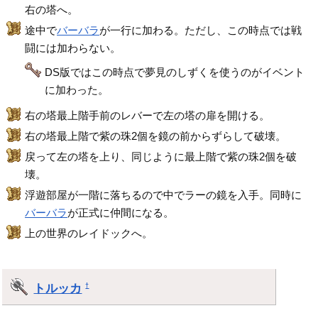
右の塔へ。
途中で
バーバラ
が一行に加わる。ただし、この時点では戦
闘には加わらない。
DS版ではこの時点で夢見のしずくを使うのがイベント
に加わった。
右の塔最上階手前のレバーで左の塔の扉を開ける。
右の塔最上階で紫の珠2個を鏡の前からずらして破壊。
戻って左の塔を上り、同じように最上階で紫の珠2個を破
壊。
浮遊部屋が一階に落ちるので中でラーの鏡を入手。同時に
バーバラ
が正式に仲間になる。
上の世界のレイドックへ。
トルッカ
†