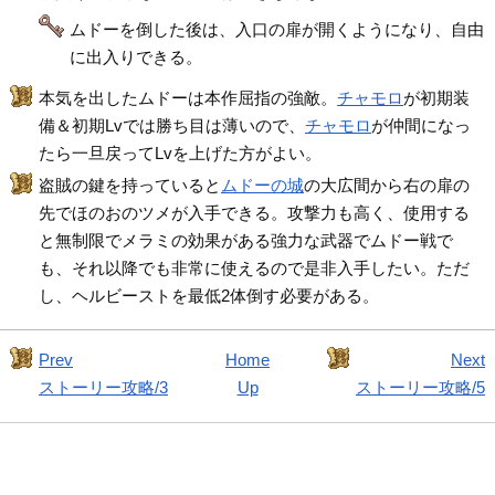
ムドーを倒した後は、入口の扉が開くようになり、自由
に出入りできる。
本気を出したムドーは本作屈指の強敵。
チャモロ
が初期装
備＆初期Lvでは勝ち目は薄いので、
チャモロ
が仲間になっ
たら一旦戻ってLvを上げた方がよい。
盗賊の鍵を持っていると
ムドーの城
の大広間から右の扉の
先でほのおのツメが入手できる。攻撃力も高く、使用する
と無制限でメラミの効果がある強力な武器でムドー戦で
も、それ以降でも非常に使えるので是非入手したい。ただ
し、ヘルビーストを最低2体倒す必要がある。
Prev
Home
Next
ストーリー攻略/3
Up
ストーリー攻略/5