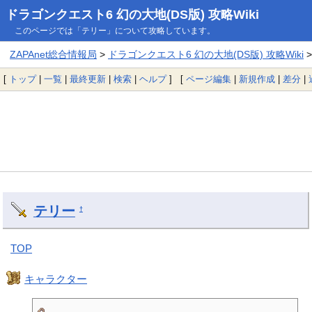
ドラゴンクエスト6 幻の大地(DS版) 攻略Wiki
このページでは「テリー」について攻略しています。
ZAPAnet総合情報局
>
ドラゴンクエスト6 幻の大地(DS版) 攻略Wiki
>
[
トップ
|
一覧
|
最終更新
|
検索
|
ヘルプ
] [
ページ編集
|
新規作成
|
差分
|
テリー
†
TOP
キャラクター