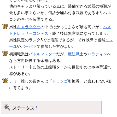
他のキャラより勝っている点は、装備できる武器の種類が
最も多い事ぐらいか。何故か噛み付き武器であるオリハル
コンのキバも装備できる。
男性
キャラクター
の中ではかっこよさが最も高いが、
ベス
トドレッサーコンテスト
終了後は無意味になってしまう。
男性限定のランク5では活躍できるが、それ以降は当然
ミレ
ーユ
や
バーバラ
で参加した方がよい。
初期職業は
バトルマスター
だが、
魔法戦士
や
パラディン
へ
なら方向転換する余裕はある。
ストーリー中に他の上級職を一から目指すのはやや手遅れ
感があるか。
テリー
推しの皆さんは「
ドランゴ
引換券」と言わせない様
に育てよう。
ステータス
†