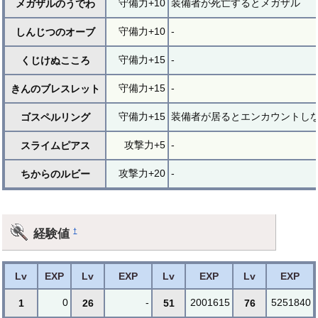
守備力+10
装備者が死亡するとメガザル
メガザルのうでわ
守備力+10
-
しんじつのオーブ
守備力+15
-
くじけぬこころ
守備力+15
-
きんのブレスレット
守備力+15
装備者が居るとエンカウントし
ゴスペルリング
攻撃力+5
-
スライムピアス
攻撃力+20
-
ちからのルビー
経験値
†
Lv
EXP
Lv
EXP
Lv
EXP
Lv
EXP
0
-
2001615
5251840
1
26
51
76