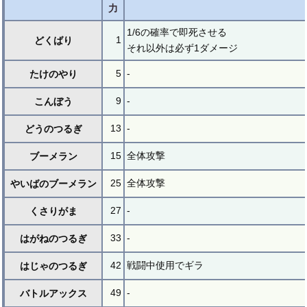
力
1/6の確率で即死させる
1
どくばり
それ以外は必ず1ダメージ
5
-
たけのやり
9
-
こんぼう
13
-
どうのつるぎ
15
全体攻撃
ブーメラン
25
全体攻撃
やいばのブーメラン
27
-
くさりがま
33
-
はがねのつるぎ
42
戦闘中使用でギラ
はじゃのつるぎ
49
-
バトルアックス