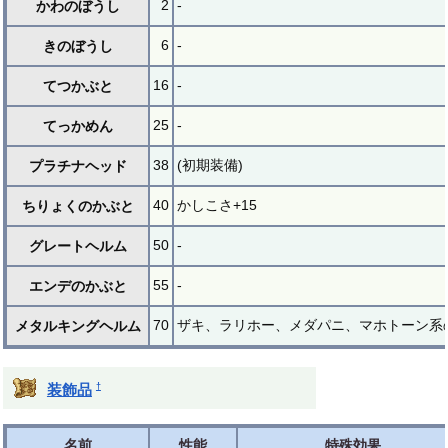
2
-
かわのぼうし
6
-
きのぼうし
16
-
てつかぶと
25
-
てっかめん
38
(初期装備)
プラチナヘッド
40
かしこさ+15
ちりょくのかぶと
50
-
グレートヘルム
55
-
エンデのかぶと
70
ザキ、ラリホー、メダパニ、マホトーン系の
メタルキングヘルム
†
装飾品
名前
性能
特殊効果