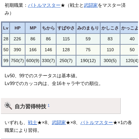
初期職業：
バトルマスター
★（戦士と
武闘家
をマスター済
み）
Lv
HP
MP
ちから
すばやさ
みのまもり
かしこさ
かっこよ
28
226
86
86
115
59
83
40
50
390
166
146
128
75
110
50
99
750(7)
600(9)
330(7)
250(7)
190(12)
300(5)
120(4)
Lv50、99でのステータスは基本値。
Lv99でのカッコ内は、全16キャラ中での順位。
自力習得特技
†
いずれも、
戦士
★×8、
武闘家
★×8、
バトルマスター
★×1の各
職業により習得。