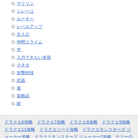
マリリン
ミレーユ
ルーキー
レベルアップ
主人公
仲間スライム
兜
入力できない名前
小ネタ
攻撃特技
武器
盾
装飾品
鎧
ドラクエ6攻略
ドラクエ7攻略
ドラクエ8攻略
ドラクエ9攻略
ドラクエ11攻略
ドラクエソード攻略
ドラクエモンスターズ ジ
ョーカー攻略
ドラクエモンスターズ ジョーカー2攻略
テリーの