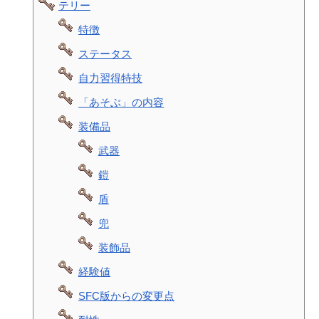
テリー
特徴
ステータス
自力習得特技
「あそぶ」の内容
装備品
武器
鎧
盾
兜
装飾品
経験値
SFC版からの変更点