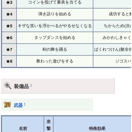
コインを投げて裏表を当てる
★3
弾き語りを始める
成功すると
★4
キザな笑いを浮かべるがやるせなくなる
ちからため(次
★5
タップダンスを始める
みかわしきゃく
★6
剣の舞を踊る
ばくれつけん(敵全
★7
教わった遊びをする
ジゴスパ
★8
装備品
†
†
武器
攻
名前
撃
特殊効果