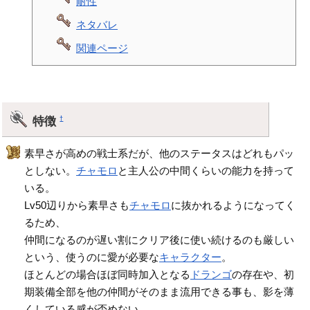
耐性
ネタバレ
関連ページ
特徴
†
素早さが高めの戦士系だが、他のステータスはどれもパッ
としない。
チャモロ
と主人公の中間くらいの能力を持って
いる。
Lv50辺りから素早さも
チャモロ
に抜かれるようになってく
るため、
仲間になるのが遅い割にクリア後に使い続けるのも厳しい
という、使うのに愛が必要な
キャラクター
。
ほとんどの場合ほぼ同時加入となる
ドランゴ
の存在や、初
期装備全部を他の仲間がそのまま流用できる事も、影を薄
くしている感が否めない。