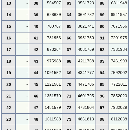
-
564507
3561723
6811948
13
38
63
88
-
628639
3691732
6941957
14
39
64
89
-
700787
3821741
7071966
15
40
65
90
-
781953
3951750
7201975
16
41
66
91
-
873264
4081759
7331984
17
42
67
92
-
975988
4211768
7461993
18
43
68
93
-
1091552
4341777
7592002
19
44
69
94
-
1221561
4471786
7722011
20
45
70
95
-
1351570
4601795
7852020
21
46
71
96
-
1481579
4731804
7982029
22
47
72
97
-
1611588
4861813
8112038
23
48
73
98