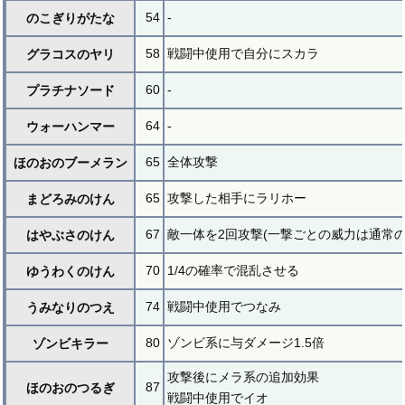
54
-
のこぎりがたな
58
戦闘中使用で自分にスカラ
グラコスのヤリ
60
-
プラチナソード
64
-
ウォーハンマー
65
全体攻撃
ほのおのブーメラン
65
攻撃した相手にラリホー
まどろみのけん
67
敵一体を2回攻撃(一撃ごとの威力は通常の3
はやぶさのけん
70
1/4の確率で混乱させる
ゆうわくのけん
74
戦闘中使用でつなみ
うみなりのつえ
80
ゾンビ系に与ダメージ1.5倍
ゾンビキラー
攻撃後にメラ系の追加効果
87
ほのおのつるぎ
戦闘中使用でイオ