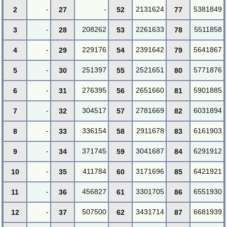
-
-
2131624
5381849
2
27
52
77
-
208262
2261633
5511858
3
28
53
78
-
229176
2391642
5641867
4
29
54
79
-
251397
2521651
5771876
5
30
55
80
-
276395
2651660
5901885
6
31
56
81
-
304517
2781669
6031894
7
32
57
82
-
336154
2911678
6161903
8
33
58
83
-
371745
3041687
6291912
9
34
59
84
-
411784
3171696
6421921
10
35
60
85
-
456827
3301705
6551930
11
36
61
86
-
507500
3431714
6681939
12
37
62
87