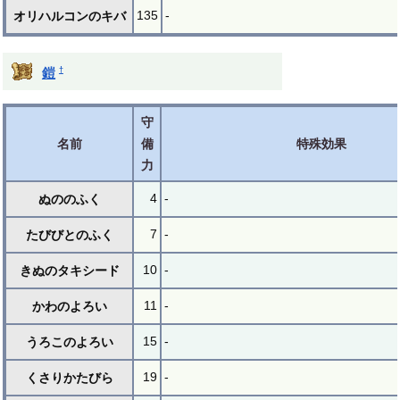
135
-
オリハルコンのキバ
†
鎧
守
名前
備
特殊効果
力
4
-
ぬののふく
7
-
たびびとのふく
10
-
きぬのタキシード
11
-
かわのよろい
15
-
うろこのよろい
19
-
くさりかたびら