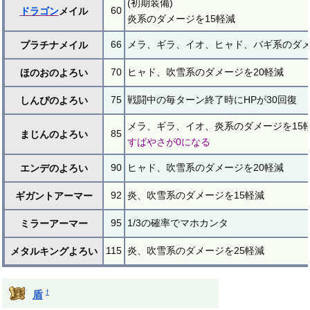
(初期装備)
60
ドラゴン
メイル
炎系のダメージを15軽減
66
メラ、ギラ、イオ、ヒャド、バギ系のダメ
プラチナメイル
70
ヒャド、吹雪系のダメージを20軽減
ほのおのよろい
75
戦闘中の毎ターン終了時にHPが30回復
しんぴのよろい
メラ、ギラ、イオ、炎系のダメージを15
85
まじんのよろい
すばやさが0になる
90
ヒャド、吹雪系のダメージを20軽減
エンデのよろい
92
炎、吹雪系のダメージを15軽減
ギガントアーマー
95
1/3の確率でマホカンタ
ミラーアーマー
115
炎、吹雪系のダメージを25軽減
メタルキングよろい
†
盾