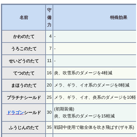
守
名前
備
特殊効果
力
4
-
かわのたて
7
-
うろこのたて
11
-
せいどうのたて
16
炎、吹雪系のダメージを4軽減
てつのたて
20
メラ、ギラ、イオ系のダメージを8軽減
まほうのたて
25
メラ、ギラ、イオ、炎系のダメージを10軽
プラチナシールド
(初期装備)
30
ドラゴン
シールド
炎、吹雪系のダメージを15軽減
35
戦闘中使用で敵全体を吹き飛ばす(ザキ系)
ふうじんのたて