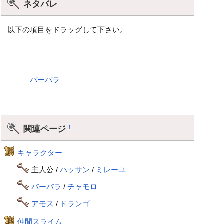
ネタバレ
†
以下の項目をドラッグして下さい。
天空シリーズの諸説によると、近い未来でのエスタークとし
て出現するが、これはダークドレアムと結託したとの説があ
る。
また、
バーバラ
と結ばれて誕生した子供が、これも近い未来
でのデスピサロとの説もある。
関連ページ
†
キャラクター
主人公 /
ハッサン
/
ミレーユ
バーバラ
/
チャモロ
アモス
/
ドランゴ
仲間スライム