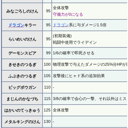
全体攻撃
95
みなごろしのけん
守備力が0になる
95
ドラゴン
系に与ダメージ1.5倍
ドラゴン
キラー
(初期装備)
95
らいめいのけん
戦闘中使用でライデイン
99
1/6の確率で即死させる
デーモンスピア
100
物理攻撃で与えたダメージの25%分HPが
きせきのつるぎ
105
攻撃後にヒャド系の追加効果
ふぶきのつるぎ
110
-
ビッグボウガン
115
3/8の確率で会心の一撃、それ以外はミス
まじんのかなづち
125
全体攻撃
はかいのてっきゅう
130
-
メタルキングのけん