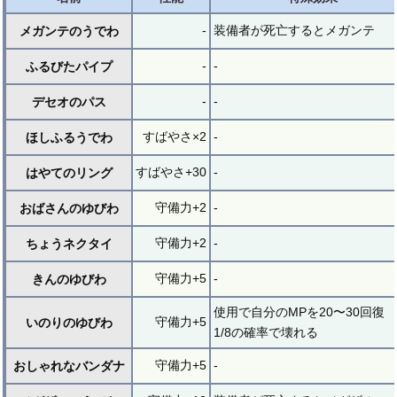
-
装備者が死亡するとメガンテ
メガンテのうでわ
-
-
ふるびたパイプ
-
-
デセオのパス
すばやさ×2
-
ほしふるうでわ
すばやさ+30
-
はやてのリング
守備力+2
-
おばさんのゆびわ
守備力+2
-
ちょうネクタイ
守備力+5
-
きんのゆびわ
使用で自分のMPを20〜30回復
守備力+5
いのりのゆびわ
1/8の確率で壊れる
守備力+5
-
おしゃれなバンダナ