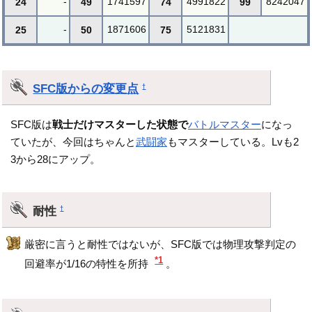
-
1741597
4991822
8242047
24
49
74
99
-
1871606
5121831
25
50
75
SFC版からの変更点
†
SFC版は
戦士だけマスターした状態で
バトルマスター
になっ
ていたが、今回はちゃんと
武闘家
もマスターしている。Lvも2
3から28にアップ。
耐性
†
厳密に言うと耐性ではないが、SFC版では物理攻撃判定の
*1
回避率が1/16の特性を所持
。