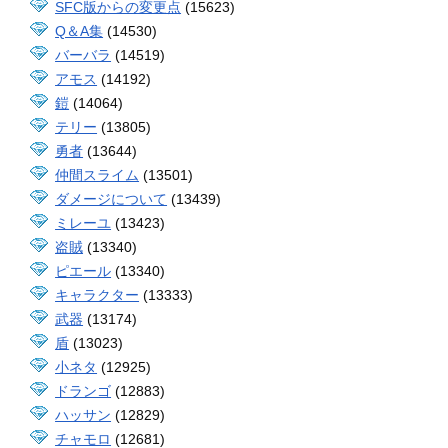
SFC版からの変更点
(15623)
Q＆A集
(14530)
バーバラ
(14519)
アモス
(14192)
鎧
(14064)
テリー
(13805)
勇者
(13644)
仲間スライム
(13501)
ダメージについて
(13439)
ミレーユ
(13423)
盗賊
(13340)
ピエール
(13340)
キャラクター
(13333)
武器
(13174)
盾
(13023)
小ネタ
(12925)
ドランゴ
(12883)
ハッサン
(12829)
チャモロ
(12681)