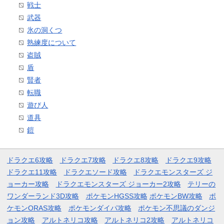
戦士
武器
氷の洞くつ
熟練度について
盗賊
盾
賢者
転職
遊び人
道具
鎧
ドラクエ6攻略
ドラクエ7攻略
ドラクエ8攻略
ドラクエ9攻略
ドラクエ11攻略
ドラクエソード攻略
ドラクエモンスターズ ジ
ョーカー攻略
ドラクエモンスターズ ジョーカー2攻略
テリーの
ワンダーランド3D攻略
ポケモンHGSS攻略
ポケモンBW攻略
ポ
ケモンORAS攻略
ポケモンダイパ攻略
ポケモン不思議のダンジ
ョン攻略
アルトネリコ攻略
アルトネリコ2攻略
アルトネリコ