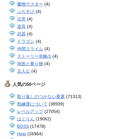
魔物マスター
(4)
ぶちすけ
(4)
注意
(4)
道具
(4)
武器
(4)
ドラゴン
(4)
仲間スライム
(4)
ストーリー攻略/1
(4)
地形と乗り物
(4)
主人公
(4)
人気の50ページ
取り返しのつかない要素
(71313)
熟練度について
(38939)
レベルアップ
(27054)
はぐりん
(19062)
BOSS
(17478)
Help
(16964)