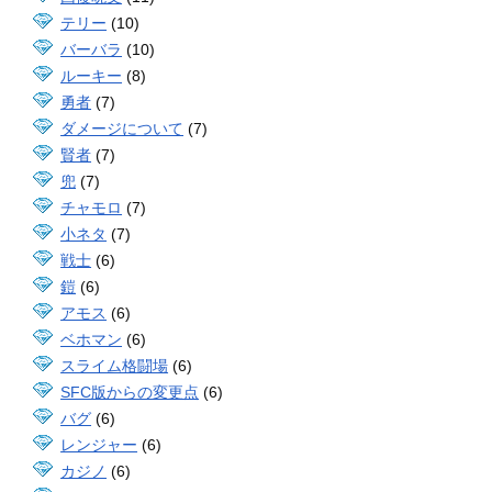
テリー
(10)
バーバラ
(10)
ルーキー
(8)
勇者
(7)
ダメージについて
(7)
賢者
(7)
兜
(7)
チャモロ
(7)
小ネタ
(7)
戦士
(6)
鎧
(6)
アモス
(6)
ベホマン
(6)
スライム格闘場
(6)
SFC版からの変更点
(6)
バグ
(6)
レンジャー
(6)
カジノ
(6)