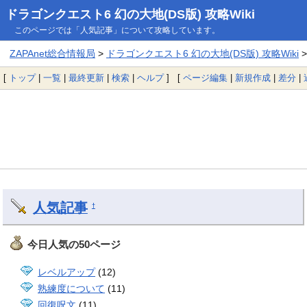
ドラゴンクエスト6 幻の大地(DS版) 攻略Wiki
このページでは「人気記事」について攻略しています。
ZAPAnet総合情報局
>
ドラゴンクエスト6 幻の大地(DS版) 攻略Wiki
>
[
トップ
|
一覧
|
最終更新
|
検索
|
ヘルプ
] [
ページ編集
|
新規作成
|
差分
|
人気記事
†
今日人気の50ページ
レベルアップ
(12)
熟練度について
(11)
回復呪文
(11)