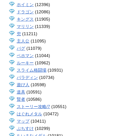
ホイミン
(12396)
ドラゴン
(12086)
キングス
(11905)
マリリン
(11339)
兜
(11211)
主人公
(11095)
バグ
(11079)
ベホマン
(11044)
ルーキー
(10962)
スライム格闘場
(10931)
パラディン
(10734)
遊び人
(10598)
道具
(10591)
賢者
(10586)
ストーリー攻略/7
(10551)
はぐれメタル
(10472)
マップ
(10411)
ぶちすけ
(10299)
ちいさなメダル
(10181)