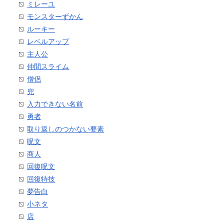
ミレーユ
モンスターずかん
ルーキー
レベルアップ
主人公
仲間スライム
僧侶
兜
入力できない名前
勇者
取り返しのつかない要素
呪文
商人
回復呪文
回復特技
夢告白
小ネタ
店