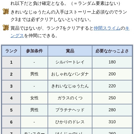
れ以下だと負け確定となる。（＝ランダム要素はない）
きれいなじゅうたんの入手はストーリー上必須なのでラン
ク3までは必ずクリアしないといけない。
賞品ではないが、ランク7をクリアすると
仲間スライム
の
キ
ングス
を仲間にできる。
ランク
参加条件
賞品
必要なかっこよさ
-
シルバートレイ
180
1
男性
おしゃれなバンダナ
200
2
-
きれいなじゅうたん
220
3
女性
ガラスのくつ
250
4
男性
プラチナヘッド
280
5
-
ひかりのドレス
310
6
モンスター
けんじゃのいし
260