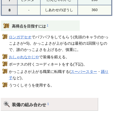
7
-
しあわせのぼうし
360
8
†
高得点を目指すには
ロンガデセオ
でパフパフをしてもらう(先頭のキャラのかっ
こよさが+5)。かっこよさが上がるのは最初の1回限りなの
で、誰のかっこよさを上げるか、慎重に。
おしゃれなかじや
で装備を鍛える。
ボーナスの付くコーディネートをする(下記)。
かっこよさが上がる職業に転職する(
スーパースター
・
踊り
子
など)。
うつくしそうを使用する。
装備の組み合わせ
†