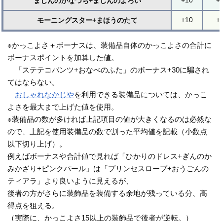
まじんのかなづち+まじんのよろい
+10
+
モーニングスター+まほうのたて
※かっこよさ＋ボーナスは、装備品自体のかっこよさの合計に
ボーナスポイントを加算した値。
「ステテコパンツ+おなべのふた」のボーナス+30に騙され
てはならない。
おしゃれなかじや
を利用できる装備品については、かっこ
よさを最大まで上げた値を使用。
※装備品の数が多ければ上記項目の値が大きくなるのは必然な
ので、上記を使用装備品の数で割った平均値を記載（小数点
以下切り上げ）。
例えばボーナスや合計値で見れば「ひかりのドレス+ぎんのか
みかざり+ピンクパール」は「プリンセスローブ+おうごんの
ティアラ」より良いように見えるが、
後者の方がさらに装飾品を装備する余地が残っている分、高
得点を狙える。
（実際に、かっこよさ15以上の装飾品で後者が逆転。）