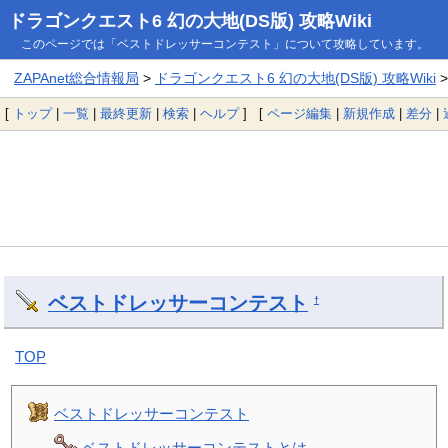
ドラゴンクエスト6 幻の大地(DS版) 攻略Wiki
このページでは「ベストドレッサーコンテスト」について攻略しています。
ZAPAnet総合情報局
>
ドラゴンクエスト6 幻の大地(DS版) 攻略Wiki
[
トップ
|
一覧
|
最終更新
|
検索
|
ヘルプ
] [
ページ編集
|
新規作成
|
差分
|
ベストドレッサーコンテスト
†
TOP
ベストドレッサーコンテスト
ベストドレッサーコンテストとは