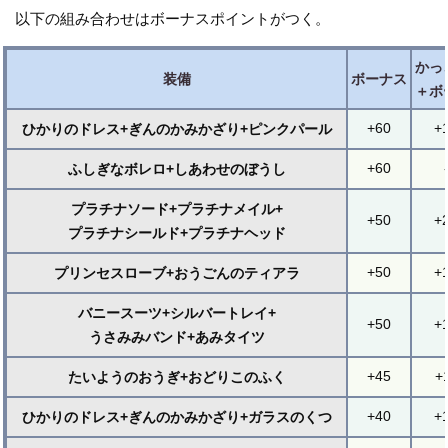
以下の組み合わせはボーナスポイントがつく。
かっ
装備
ボーナス
＋ボ
+60
+
ひかりのドレス+ぎんのかみかざり+ピンクパール
+60
ふしぎなボレロ+しあわせのぼうし
プラチナソード+プラチナメイル+
+50
+
プラチナシールド+プラチナヘッド
+50
+
プリンセスローブ+おうごんのティアラ
バニースーツ+シルバートレイ+
+50
+
うさみみバンド+あみタイツ
+45
+
たいようのおうぎ+おどりこのふく
+40
+
ひかりのドレス+ぎんのかみかざり+ガラスのくつ