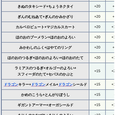
+20
+
きぬのタキシード+ちょうネクタイ
+20
+
ぎんのむねあて+ぎんのかみかざり
+20
+
カルベロビュート+マジカルスカート
+20
+
ほのおのブーメラン+ほのおのよろい
+20
+
みかわしのふく+はやてのリング
+20
+
ほのおのつるぎ+ほのおのよろい+ほのおのたて
ラミアスのつるぎ+オルゴーのよろい+
+15
+
スフィーダのたて+セバスのかぶと
+15
+
ドラゴン
キラー+
ドラゴン
メイル+
ドラゴン
シールド
+15
かめのこうら+とんがりぼうし
+15
+
ギガントアーマー+オーガシールド
+10
+