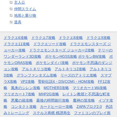
主人公
仲間スライム
地形と乗り物
道具
ドラクエ6攻略
ドラクエ7攻略
ドラクエ8攻略
ドラクエ9攻略
ドラクエ11攻略
ドラクエソード攻略
ドラクエモンスターズ ジ
ョーカー攻略
ドラクエモンスターズ ジョーカー2攻略
テリーの
ワンダーランド3D攻略
ポケモンHGSS攻略
ポケモンBW攻略
ポ
ケモンORAS攻略
ポケモンダイパ攻略
ポケモン不思議のダンジ
ョン攻略
アルトネリコ攻略
アルトネリコ2攻略
アルトネリコ
3攻略
グランファンタズム攻略
リーズのアトリエ攻略
スマブ
ラX攻略
VP2攻略
聖剣伝説4・DS(COM)・HOM攻略
FF12攻
略
風来のシレン攻略
MOTHER3攻略
マリオカートWii攻略
マリオカート7攻略
MHP2G攻略
レイトン教授と不思議な町攻
略
悪魔の箱攻略
最後の時間旅行攻略
魔神の笛攻略
イヅナ攻
略
コンタクト攻略
カードヒーロー攻略
ZAPAブログ2.0
色読
みトレーニング
ステルス将棋 棋譜再生
ファミコンのプレイ画