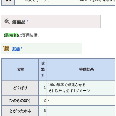
★8
装備品
†
(装備名)
は専用装備。
†
武器
攻
名前
撃
特殊効果
力
1/6の確率で即死させる
1
どくばり
それ以外は必ず1ダメージ
2
-
ひのきのぼう
6
-
とがったホネ