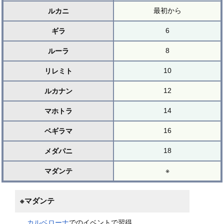
最初から
ルカニ
6
ギラ
8
ルーラ
10
リレミト
12
ルカナン
14
マホトラ
16
ベギラマ
18
メダパニ
※
マダンテ
※マダンテ
カルベローナ
でのイベントで習得