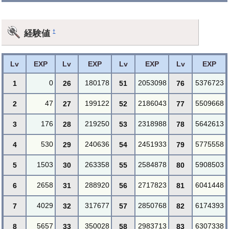
経験値
†
Lv
EXP
Lv
EXP
Lv
EXP
Lv
EXP
0
180178
2053098
5376723
1
26
51
76
47
199122
2186043
5509668
2
27
52
77
176
219250
2318988
5642613
3
28
53
78
530
240636
2451933
5775558
4
29
54
79
1503
263358
2584878
5908503
5
30
55
80
2658
288920
2717823
6041448
6
31
56
81
4029
317677
2850768
6174393
7
32
57
82
5657
350028
2983713
6307338
8
33
58
83