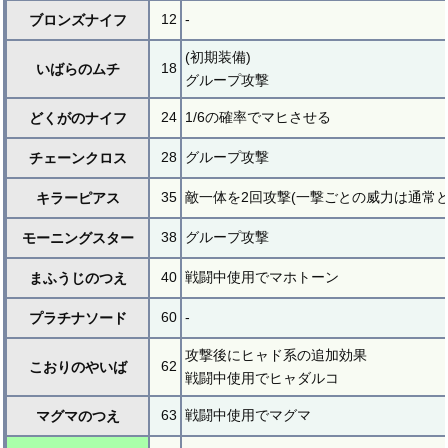
12
-
ブロンズナイフ
(初期装備)
18
いばらのムチ
グループ攻撃
24
1/6の確率でマヒさせる
どくがのナイフ
28
グループ攻撃
チェーンクロス
35
敵一体を2回攻撃(一撃ごとの威力は通常と
キラーピアス
38
グループ攻撃
モーニングスター
40
戦闘中使用でマホトーン
まふうじのつえ
60
-
プラチナソード
攻撃後にヒャド系の追加効果
62
こおりのやいば
戦闘中使用でヒャダルコ
63
戦闘中使用でマグマ
マグマのつえ