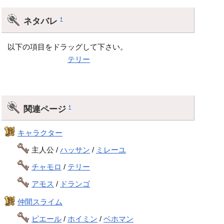
ネタバレ
†
以下の項目をドラッグして下さい。
エンディング後で
テリー
との子を懐妊し、誕生した子供が近
い未来でのデスピサロとの説が強い。
関連ページ
†
キャラクター
主人公 /
ハッサン
/
ミレーユ
チャモロ
/
テリー
アモス
/
ドランゴ
仲間スライム
ピエール
/
ホイミン
/
ベホマン