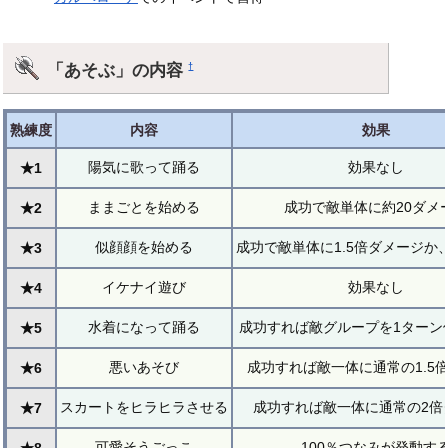
「あそぶ」の内容
†
熟練度
内容
効果
陽気に歌って踊る
効果なし
★1
ままごとを始める
成功で敵単体に約20ダメ
★2
似顔顔を始める
成功で敵単体に1.5倍ダメージか、
★3
イケナイ遊び
効果なし
★4
水着になって踊る
成功すれば敵グループを1ターン
★5
悪いあそび
成功すれば敵一体に通常の1.5
★6
スカートをヒラヒラさせる
成功すれば敵一体に通常の2倍
★7
可愛そうごっこ
100％つなみが発動す