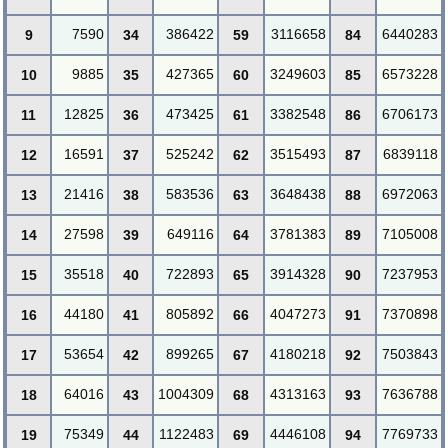
7590
386422
3116658
6440283
9
34
59
84
9885
427365
3249603
6573228
10
35
60
85
12825
473425
3382548
6706173
11
36
61
86
16591
525242
3515493
6839118
12
37
62
87
21416
583536
3648438
6972063
13
38
63
88
27598
649116
3781383
7105008
14
39
64
89
35518
722893
3914328
7237953
15
40
65
90
44180
805892
4047273
7370898
16
41
66
91
53654
899265
4180218
7503843
17
42
67
92
64016
1004309
4313163
7636788
18
43
68
93
75349
1122483
4446108
7769733
19
44
69
94