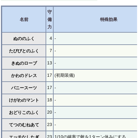
守
名前
備
特殊効果
力
4
-
ぬののふく
7
-
たびびとのふく
13
-
きぬのローブ
17
(初期装備)
かわのドレス
17
-
バニースーツ
18
-
けがわのマント
20
-
おどりこのふく
23
-
てつのむねあて
23
1/10の確率で敵を1ターン休みにする
エッチなしたぎ