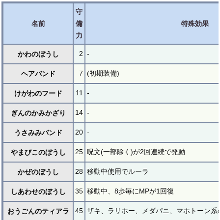
守
名前
備
特殊効果
力
2
-
かわのぼうし
7
(初期装備)
ヘアバンド
11
-
けがわのフード
14
-
ぎんのかみかざり
20
-
うさみみバンド
25
呪文(一部除く)が2回連続で発動
やまびこのぼうし
28
移動中使用でルーラ
かぜのぼうし
35
移動中、8歩毎にMPが1回復
しあわせのぼうし
45
ザキ、ラリホー、メダパニ、マホトーン系の
おうごんのティアラ