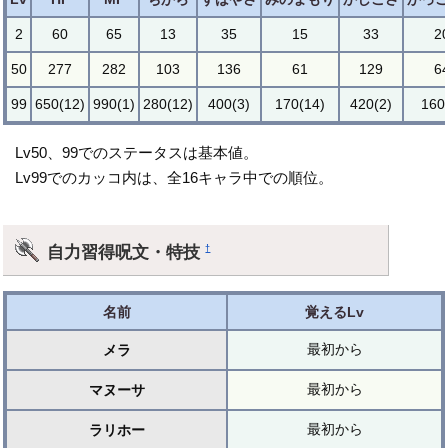
2
60
65
13
35
15
33
2
50
277
282
103
136
61
129
6
99
650(12)
990(1)
280(12)
400(3)
170(14)
420(2)
160
Lv50、99でのステータスは基本値。
Lv99でのカッコ内は、全16キャラ中での順位。
自力習得呪文・特技
†
名前
覚えるLv
最初から
メラ
最初から
マヌーサ
最初から
ラリホー