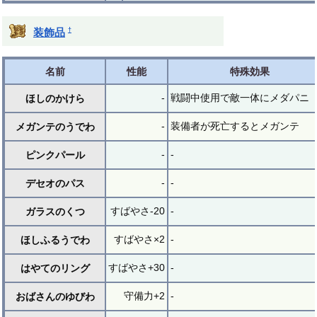
†
装飾品
名前
性能
特殊効果
-
戦闘中使用で敵一体にメダパニ
ほしのかけら
-
装備者が死亡するとメガンテ
メガンテのうでわ
-
-
ピンクパール
-
-
デセオのパス
すばやさ-20
-
ガラスのくつ
すばやさ×2
-
ほしふるうでわ
すばやさ+30
-
はやてのリング
守備力+2
-
おばさんのゆびわ