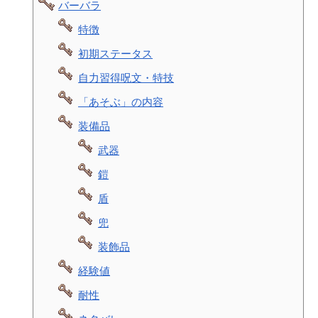
バーバラ
特徴
初期ステータス
自力習得呪文・特技
「あそぶ」の内容
装備品
武器
鎧
盾
兜
装飾品
経験値
耐性