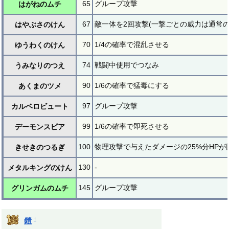
65
グループ攻撃
はがねのムチ
67
敵一体を2回攻撃(一撃ごとの威力は通常の3
はやぶさのけん
70
1/4の確率で混乱させる
ゆうわくのけん
74
戦闘中使用でつなみ
うみなりのつえ
90
1/6の確率で猛毒にする
あくまのツメ
97
グループ攻撃
カルベロビュート
99
1/6の確率で即死させる
デーモンスピア
100
物理攻撃で与えたダメージの25%分HPが
きせきのつるぎ
130
-
メタルキングのけん
145
グループ攻撃
グリンガムのムチ
†
鎧