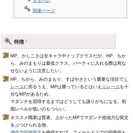
ネタバレ
関連ページ
特徴
†
MP、かしこさは全キャラ中トップクラスだが、HP、ちか
ら、みのまもりは最低クラス。パーティに入れる際は死な
せないように注意したい。
HP、ちから、みのまもり、すばやさという重要な項目で
ミ
レーユ
に劣るうえ、MPは勝っているとはいえ
ミレーユ
も十
分なMPがあるため、
マダンテを習得するまではどうしても譲りがちになる。初
期レベルが低いのもつらい。
オススメ職業は賢者。上がったMPでマダンテ他強力な呪文
をぶつけられる他、
僧侶
で
回復呪文
を修得すれば、フィールド上での回復役も