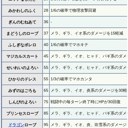
28
1/6の確率で物理攻撃回避
みかわしのふく
36
-
ぎんのむねあて
37
メラ、ギラ、イオ系のダメージを15軽減
まどうしのローブ
40
1/6の確率でマホキテ
ふしぎなボレロ
45
メラ、ギラ、イオ、ヒャド、バギ系のダメー
マジカルスカート
55
メラ、ギラ、イオ、ヒャド、バギ系のダメー
せいれいのよろい
55
1/3の確率でマホカンタ
ひかりのドレス
65
メラ、ギラ、イオ、炎系のダメージを30軽
みずのはごろも
75
戦闘中の毎ターン終了時にHPが30回復
しんぴのよろい
85
メラ、ギラ、イオ、ヒャド、バギ系のダメー
プリンセスローブ
95
メラ、ギラ、イオ、炎、吹雪系のダメージを
ドラゴン
ローブ