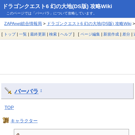
ドラゴンクエスト6 幻の大地(DS版) 攻略Wiki
このページでは「バーバラ」について攻略しています。
ZAPAnet総合情報局
>
ドラゴンクエスト6 幻の大地(DS版) 攻略Wiki
>
[
トップ
|
一覧
|
最終更新
|
検索
|
ヘルプ
] [
ページ編集
|
新規作成
|
差分
|
バーバラ
†
TOP
キャラクター