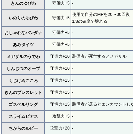
守備力+5
-
きんのゆびわ
使用で自分のMPを20〜30回復
守備力+5
いのりのゆびわ
1/8の確率で壊れる
守備力+5
-
おしゃれなバンダナ
守備力+5
-
あみタイツ
守備力+10
装備者が死亡するとメガザル
メガザルのうでわ
守備力+10
-
しんじつのオーブ
守備力+15
-
くじけぬこころ
守備力+15
-
きんのブレスレット
守備力+15
装備者が居るとエンカウントし
ゴスペルリング
攻撃力+5
-
スライムピアス
攻撃力+20
-
ちからのルビー