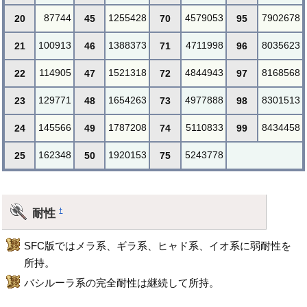
87744
1255428
4579053
7902678
20
45
70
95
100913
1388373
4711998
8035623
21
46
71
96
114905
1521318
4844943
8168568
22
47
72
97
129771
1654263
4977888
8301513
23
48
73
98
145566
1787208
5110833
8434458
24
49
74
99
162348
1920153
5243778
25
50
75
耐性
†
SFC版ではメラ系、ギラ系、ヒャド系、イオ系に弱耐性を
所持。
バシルーラ系の完全耐性は継続して所持。