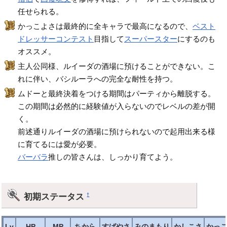
任せられる。
かっこよさは最終的に全キャラで最高になるので、
ベスト
ドレッサーコンテスト
目指して
スーパースター
にするのも
オススメ。
主人公同様、ルイーダの酒場に預けることができない。こ
れに伴い、バシルーラへの完全な耐性を持つ。
ムドーと最終決着をつける期間はパーティから離脱する。
この期間は必然的に経験値が入らないのでレベルの差が開
く。
前述通りルイーダの酒場に預けられないので起用出来る様
に育てるには愛が必要。
バーバラ
推しの皆さんは、しっかり育てよう。
初期ステータス
†
Lv
HP
MP
ちから
すばやさ
みのまもり
かしこさ
かっ