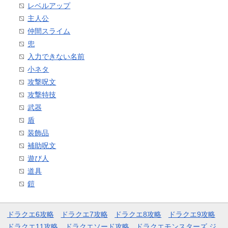
レベルアップ
主人公
仲間スライム
兜
入力できない名前
小ネタ
攻撃呪文
攻撃特技
武器
盾
装飾品
補助呪文
遊び人
道具
鎧
ドラクエ6攻略
ドラクエ7攻略
ドラクエ8攻略
ドラクエ9攻略
ドラクエ11攻略
ドラクエソード攻略
ドラクエモンスターズ ジ