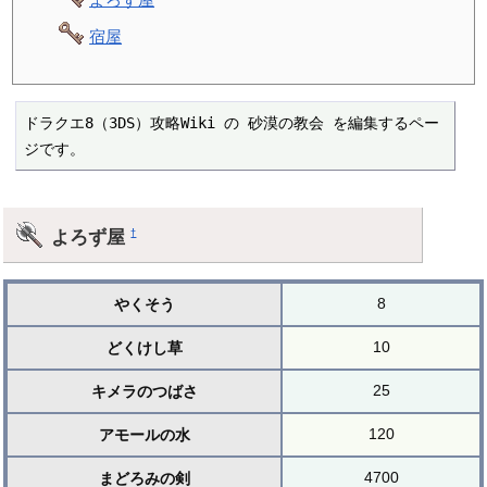
宿屋
ドラクエ8（3DS）攻略Wiki の 砂漠の教会 を編集するペー
ジです。
よろず屋
†
8
やくそう
10
どくけし草
25
キメラのつばさ
120
アモールの水
4700
まどろみの剣