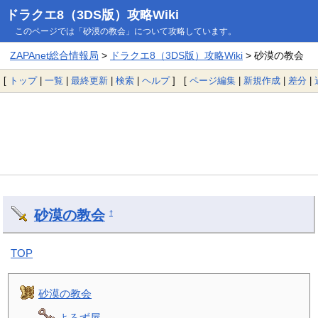
ドラクエ8（3DS版）攻略Wiki
このページでは「砂漠の教会」について攻略しています。
ZAPAnet総合情報局
>
ドラクエ8（3DS版）攻略Wiki
> 砂漠の教会
[
トップ
|
一覧
|
最終更新
|
検索
|
ヘルプ
] [
ページ編集
|
新規作成
|
差分
|
砂漠の教会
†
TOP
砂漠の教会
よろず屋