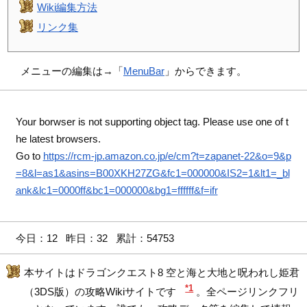
Wiki編集方法
リンク集
メニューの編集は→「
MenuBar
」からできます。
Your borwser is not supporting object tag. Please use one of t
he latest browsers.
Go to
https://rcm-jp.amazon.co.jp/e/cm?t=zapanet-22&o=9&p
=8&l=as1&asins=B00XKH27ZG&fc1=000000&IS2=1&lt1=_bl
ank&lc1=0000ff&bc1=000000&bg1=ffffff&f=ifr
今日：12 昨日：32 累計：54753
本サイトはドラゴンクエスト8 空と海と大地と呪われし姫君
*1
（3DS版）の攻略Wikiサイトです
。全ページリンクフリ