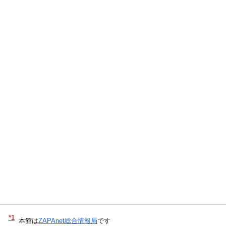
*1
本館は
ZAPAnet総合情報局
です