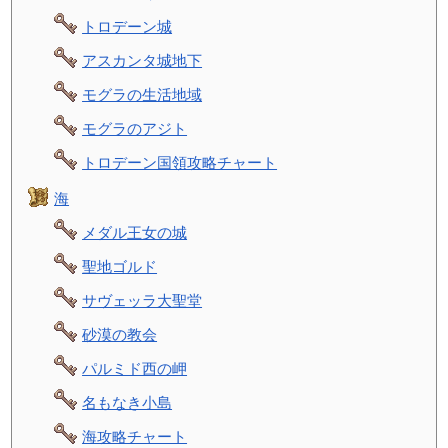
トロデーン城
アスカンタ城地下
モグラの生活地域
モグラのアジト
トロデーン国領攻略チャート
海
メダル王女の城
聖地ゴルド
サヴェッラ大聖堂
砂漠の教会
パルミド西の岬
名もなき小島
海攻略チャート