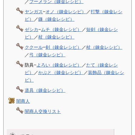
／
ブーメラン（錬金レシピ）
ヤンガス
−
オノ（錬金レシピ）
／
打撃（錬金レシ
ピ）
／
鎌（錬金レシピ）
ゼシカ
−
ムチ（錬金レシピ）
／
短剣（錬金レシ
ピ）
／
杖（錬金レシピ）
ククール
−
剣（錬金レシピ）
／
杖（錬金レシピ）
／
弓（錬金レシピ）
防具−
よろい（錬金レシピ）
／
たて（錬金レシ
ピ）
／
かぶと（錬金レシピ）
／
装飾品（錬金レシ
ピ）
道具（錬金レシピ）
闇商人
闇商人交換リスト