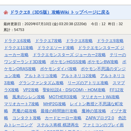
ドラクエ8（3DS版）攻略Wiki トップページに戻る
最終更新日：2020年07月10日 (金) 03:20:38
(2220d)
今日：12 昨日：32
累計：54753
ドラクエ6攻略
ドラクエ7攻略
ドラクエ8攻略
ドラクエ9攻略
ドラクエ11攻略
ドラクエソード攻略
ドラクエモンスターズ ジ
ョーカー攻略
ドラクエモンスターズ ジョーカー2攻略
テリーの
ワンダーランド3D攻略
ポケモンHGSS攻略
ポケモンBW攻略
ポ
ケモンORAS攻略
ポケモンダイパ攻略
ポケモン不思議のダンジ
ョン攻略
アルトネリコ攻略
アルトネリコ2攻略
アルトネリコ
3攻略
グランファンタズム攻略
リーズのアトリエ攻略
スマブ
ラX攻略
VP2攻略
聖剣伝説4・DS(COM)・HOM攻略
FF12攻
略
風来のシレン攻略
MOTHER3攻略
マリオカートWii攻略
マリオカート7攻略
MHP2G攻略
レイトン教授と不思議な町攻
略
悪魔の箱攻略
最後の時間旅行攻略
魔神の笛攻略
イヅナ攻
略
コンタクト攻略
カードヒーロー攻略
ZAPAブログ2.0
色読
みトレーニング
ステルス将棋 棋譜再生
ファミコンのプレイ画