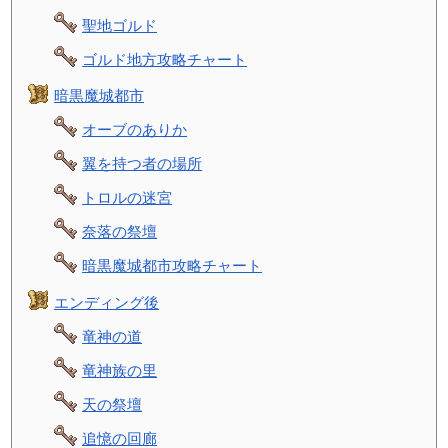
聖地ゴルド
ゴルド地方攻略チャート
暗黒魔城都市
オーブのありか
翼を持つ者の場所
トロルの迷宮
奈落の祭壇
暗黒魔城都市攻略チャート
エンディング後
竜神の道
竜神族の里
天の祭壇
追憶の回廊