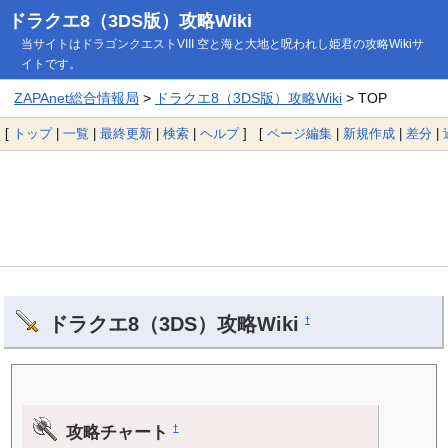
ドラクエ8（3DS版）攻略Wiki
当サイトはドラゴンクエストVIII 空と海と大地と呪われし姫君の攻略Wikiサ
イトです。
ZAPAnet総合情報局
>
ドラクエ8（3DS版）攻略Wiki
> TOP
[
トップ
|
一覧
|
最終更新
|
検索
|
ヘルプ
] [
ページ編集
|
新規作成
|
差分
|
ドラクエ8（3DS）攻略Wiki
†
攻略チャート
†