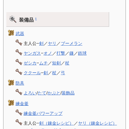
装備品
†
武器
主人公−
剣
／
ヤリ
／
ブーメラン
ヤンガス
−
オノ
／
打撃
／
鎌
／
鉄球
ゼシカ
−
ムチ
／
短剣
／
杖
ククール
−
剣
／
杖
／
弓
防具
よろい
/
たて
/
かぶと
/
装飾品
練金釜
練金釜パワーアップ
主人公−
剣（錬金レシピ）
／
ヤリ（錬金レシピ）