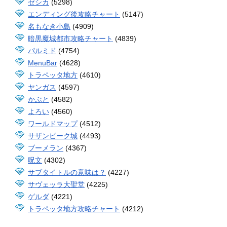
ゼシカ
(5298)
エンディング後攻略チャート
(5147)
名もなき小島
(4909)
暗黒魔城都市攻略チャート
(4839)
パルミド
(4754)
MenuBar
(4628)
トラペッタ地方
(4610)
ヤンガス
(4597)
かぶと
(4582)
よろい
(4560)
ワールドマップ
(4512)
サザンビーク城
(4493)
ブーメラン
(4367)
呪文
(4302)
サブタイトルの意味は？
(4227)
サヴェッラ大聖堂
(4225)
ゲルダ
(4221)
トラペッタ地方攻略チャート
(4212)