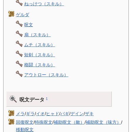
ねっけつ（スキル）
ゲルダ
呪文
扇（スキル）
ムチ（スキル）
短剣（スキル）
格闘（スキル）
アウトロー（スキル）
呪文データ
†
メラ
/
ギラ
/
イオ
/
ヒャド
/
バギ
/
デイン
/
ザキ
回復呪文
/
特殊呪文
/
補助呪文（敵）
/
補助呪文（味方）
/
移動呪文