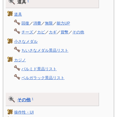
道具
†
道具
回復
／
消費
／
無限
／
能力UP
チーズ
／
カビ
／
カギ
／
貨幣
／
その他
小さなメダル
ちいさなメダル景品リスト
カジノ
パルミド景品リスト
ベルガラック景品リスト
その他
†
操作性・UI