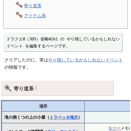
寄り道系
アイテム系
ドラクエ8（3DS）攻略Wiki の やり残しているかもしれない
イベント を編集するページです。
クリアしたのに、実は
やり残しているかもしれないイベント
の情報です。
寄り道系
†
場所
滝の洞くつの上の小屋（
トラペッタ地方
）
モリー
メモ