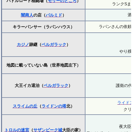
バトルロード格闘場（
モリーのところ
）
ランクS
酒
闇商人
の店（
パルミド
）
ラパンさんの依頼
キラーパンサー（ラパンハウス）
カジノ
跡継（
ベルガラック
）
やり残
地図に載っていない島（世界地図左下）
大王イカ退治（
ベルガラック
）
護衛の代
ライド
スライムの丘
（
ライドンの塔
北）
クリ
夜大臣
トロルの迷宮
（
サザンビーク城
大臣の家）