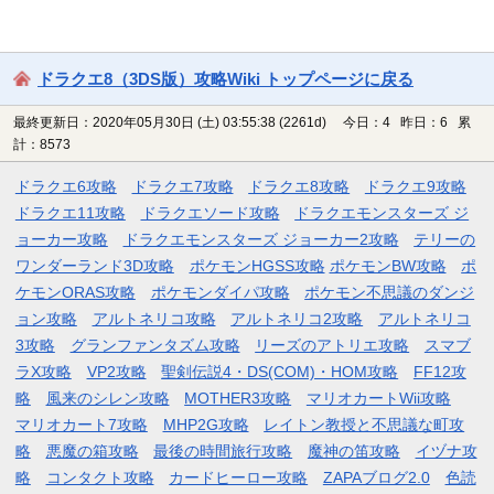
ドラクエ8（3DS版）攻略Wiki トップページに戻る
最終更新日：2020年05月30日 (土) 03:55:38
(2261d)
今日：4 昨日：6 累
計：8573
ドラクエ6攻略
ドラクエ7攻略
ドラクエ8攻略
ドラクエ9攻略
ドラクエ11攻略
ドラクエソード攻略
ドラクエモンスターズ ジ
ョーカー攻略
ドラクエモンスターズ ジョーカー2攻略
テリーの
ワンダーランド3D攻略
ポケモンHGSS攻略
ポケモンBW攻略
ポ
ケモンORAS攻略
ポケモンダイパ攻略
ポケモン不思議のダンジ
ョン攻略
アルトネリコ攻略
アルトネリコ2攻略
アルトネリコ
3攻略
グランファンタズム攻略
リーズのアトリエ攻略
スマブ
ラX攻略
VP2攻略
聖剣伝説4・DS(COM)・HOM攻略
FF12攻
略
風来のシレン攻略
MOTHER3攻略
マリオカートWii攻略
マリオカート7攻略
MHP2G攻略
レイトン教授と不思議な町攻
略
悪魔の箱攻略
最後の時間旅行攻略
魔神の笛攻略
イヅナ攻
略
コンタクト攻略
カードヒーロー攻略
ZAPAブログ2.0
色読