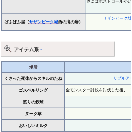
奥にはボストロールがい
サザンビーク城
ぱふぱふ屋（
サザンビーク城
西の滝の扉）
アイテム系
†
場所
リブルア
くさった死体からスキルのたね
全モンスター討伐を討伐した後、「
ゴスペルリング
怒りの鉄球
ヌーク草
おいしいミルク