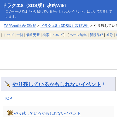
ドラクエ8（3DS版）攻略Wiki
このページでは「やり残しているかもしれないイベント」について攻略して
います。
ZAPAnet総合情報局
>
ドラクエ8（3DS版）攻略Wiki
> やり残して
[
トップ
|
一覧
|
最終更新
|
検索
|
ヘルプ
] [
ページ編集
|
新規作成
|
差分
|
やり残しているかもしれないイベント
†
TOP
やり残しているかもしれないイベント