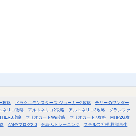
ー攻略
ドラクエモンスターズ ジョーカー2攻略
テリーのワンダー
トネリコ攻略
アルトネリコ2攻略
アルトネリコ3攻略
グランファ
THER3攻略
マリオカートWii攻略
マリオカート7攻略
MHP2G攻
略
ZAPAブログ2.0
色読みトレーニング
ステルス将棋 棋譜再生