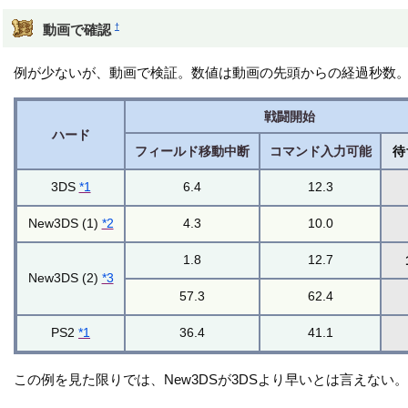
†
動画で確認
例が少ないが、動画で検証。数値は動画の先頭からの経過秒数
戦闘開始
ハード
フィールド移動中断
コマンド入力可能
待
3DS
*1
6.4
12.3
New3DS (1)
*2
4.3
10.0
1.8
12.7
New3DS (2)
*3
57.3
62.4
PS2
*1
36.4
41.1
この例を見た限りでは、New3DSが3DSより早いとは言えない