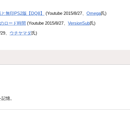
と無印PS2版【DQ8】
(Youtube 2015/8/27、
Omega
氏)
までのロード時間
(Youtube 2015/8/27、
VersionSub
氏)
9/29、
ウチヤマダ
氏)
。
を記憶。