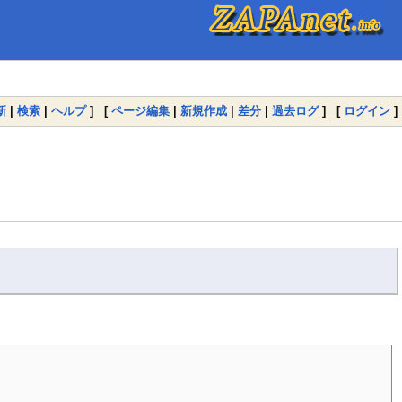
新
|
検索
|
ヘルプ
] [
ページ編集
|
新規作成
|
差分
|
過去ログ
] [
ログイン
]