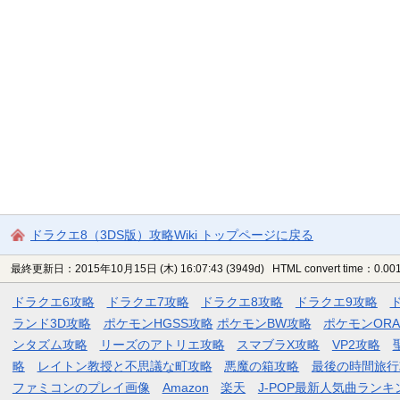
ドラクエ8（3DS版）攻略Wiki トップページに戻る
最終更新日：2015年10月15日 (木) 16:07:43
(3949d)
HTML convert time：0.001
ドラクエ6攻略
ドラクエ7攻略
ドラクエ8攻略
ドラクエ9攻略
ランド3D攻略
ポケモンHGSS攻略
ポケモンBW攻略
ポケモンOR
ンタズム攻略
リーズのアトリエ攻略
スマブラX攻略
VP2攻略
略
レイトン教授と不思議な町攻略
悪魔の箱攻略
最後の時間旅行
ファミコンのプレイ画像
Amazon
楽天
J-POP最新人気曲ランキ