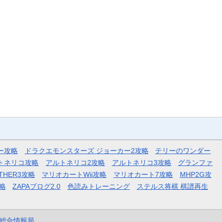
ー攻略
ドラクエモンスターズ ジョーカー2攻略
テリーのワンダー
トネリコ攻略
アルトネリコ2攻略
アルトネリコ3攻略
グランファ
THER3攻略
マリオカートWii攻略
マリオカート7攻略
MHP2G攻
略
ZAPAブログ2.0
色読みトレーニング
ステルス将棋 棋譜再生
et総合情報局