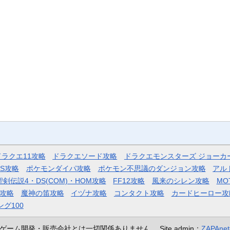
ドラクエ11攻略
ドラクエソード攻略
ドラクエモンスターズ ジョーカ
AS攻略
ポケモンダイパ攻略
ポケモン不思議のダンジョン攻略
アル
聖剣伝説4・DS(COM)・HOM攻略
FF12攻略
風来のシレン攻略
MO
攻略
魔神の笛攻略
イヅナ攻略
コンタクト攻略
カードヒーロー攻
ング100
ゲーム開発・販売会社とは一切関係ありません。
Site admin：
ZAPAn