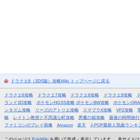
ドラクエ8（3DS版）攻略Wiki トップページに戻る
ドラクエ6攻略
ドラクエ7攻略
ドラクエ8攻略
ドラクエ9攻略
ランド3D攻略
ポケモンHGSS攻略
ポケモンBW攻略
ポケモンOR
ンタズム攻略
リーズのアトリエ攻略
スマブラX攻略
VP2攻略
略
レイトン教授と不思議な町攻略
悪魔の箱攻略
最後の時間旅行
ファミコンのプレイ画像
Amazon
楽天
J-POP最新人気曲ランキ
このページは
PukiWiki
を用いて作成・表示しています。 本サイトは