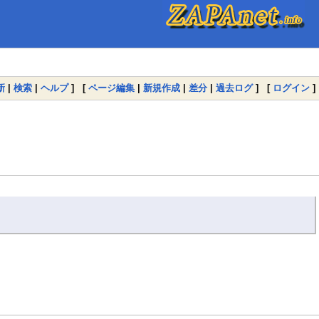
新
|
検索
|
ヘルプ
] [
ページ編集
|
新規作成
|
差分
|
過去ログ
] [
ログイン
]