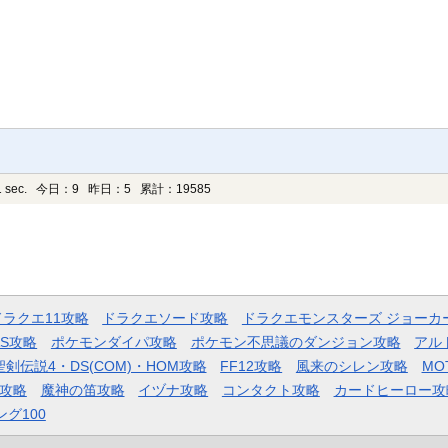
 sec.
今日：9 昨日：5 累計：19585
ドラクエ11攻略
ドラクエソード攻略
ドラクエモンスターズ ジョーカ
AS攻略
ポケモンダイパ攻略
ポケモン不思議のダンジョン攻略
アル
聖剣伝説4・DS(COM)・HOM攻略
FF12攻略
風来のシレン攻略
MO
攻略
魔神の笛攻略
イヅナ攻略
コンタクト攻略
カードヒーロー攻
ング100