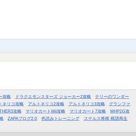
ー攻略
ドラクエモンスターズ ジョーカー2攻略
テリーのワンダー
トネリコ攻略
アルトネリコ2攻略
アルトネリコ3攻略
グランファ
THER3攻略
マリオカートWii攻略
マリオカート7攻略
MHP2G攻
略
ZAPAブログ2.0
色読みトレーニング
ステルス将棋 棋譜再生