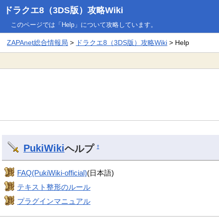
ドラクエ8（3DS版）攻略Wiki
このページでは「Help」について攻略しています。
ZAPAnet総合情報局
>
ドラクエ8（3DS版）攻略Wiki
> Help
PukiWiki
ヘルプ
†
FAQ(PukiWiki-official)
(日本語)
テキスト整形のルール
プラグインマニュアル