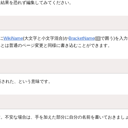
、結果を恐れず編集してみてください。
に
WikiName
(大文字と小文字混合)か
BracketName
([[]]で囲う)
あとは普通のページ変更と同様に書き込むことができます。
更新された、という意味です。
。不安な場合は、手を加えた部分に自分の名前を書いておきましょう