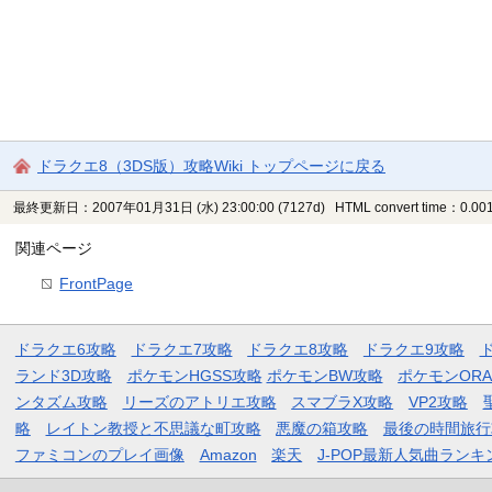
ドラクエ8（3DS版）攻略Wiki トップページに戻る
最終更新日：2007年01月31日 (水) 23:00:00
(7127d)
HTML convert time：0.001
関連ページ
FrontPage
ドラクエ6攻略
ドラクエ7攻略
ドラクエ8攻略
ドラクエ9攻略
ランド3D攻略
ポケモンHGSS攻略
ポケモンBW攻略
ポケモンOR
ンタズム攻略
リーズのアトリエ攻略
スマブラX攻略
VP2攻略
略
レイトン教授と不思議な町攻略
悪魔の箱攻略
最後の時間旅行
ファミコンのプレイ画像
Amazon
楽天
J-POP最新人気曲ランキ