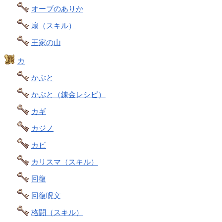
オーブのありか
扇（スキル）
王家の山
カ
かぶと
かぶと（錬金レシピ）
カギ
カジノ
カビ
カリスマ（スキル）
回復
回復呪文
格闘（スキル）