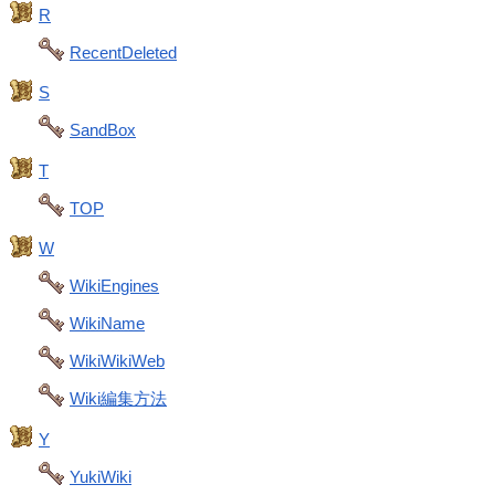
R
RecentDeleted
S
SandBox
T
TOP
W
WikiEngines
WikiName
WikiWikiWeb
Wiki編集方法
Y
YukiWiki