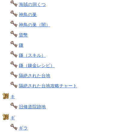
海賊の洞くつ
神鳥の巣
神鳥の巣（闇）
貨幣
鎌
鎌（スキル）
鎌（錬金レシピ）
隔絶された台地
隔絶された台地攻略チャート
キ
旧修道院跡地
ギ
ギラ