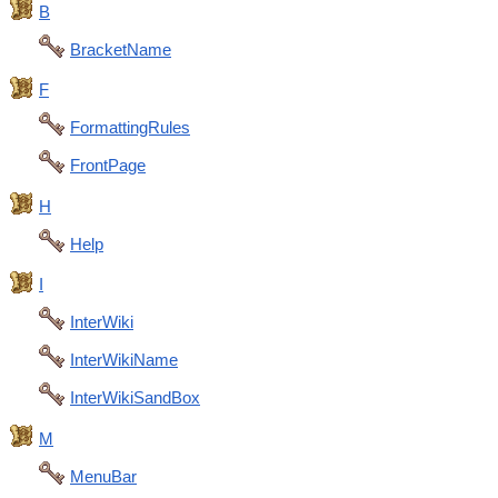
B
BracketName
F
FormattingRules
FrontPage
H
Help
I
InterWiki
InterWikiName
InterWikiSandBox
M
MenuBar