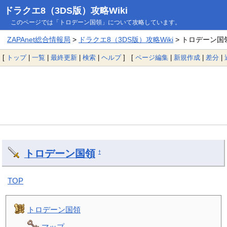
ドラクエ8（3DS版）攻略Wiki
このページでは「トロデーン国領」について攻略しています。
ZAPAnet総合情報局
>
ドラクエ8（3DS版）攻略Wiki
> トロデーン国
[
トップ
|
一覧
|
最終更新
|
検索
|
ヘルプ
] [
ページ編集
|
新規作成
|
差分
|
トロデーン国領
†
TOP
トロデーン国領
マップ