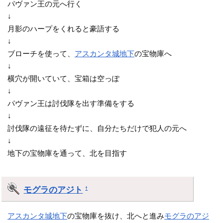
パヴァン王の元へ行く
↓
月影のハープをくれると豪語する
↓
ブローチを使って、
アスカンタ城地下
の宝物庫へ
↓
横穴が開いていて、宝箱は空っぽ
↓
パヴァン王は討伐隊を出す準備をする
↓
討伐隊の遠征を待たずに、自分たちだけで犯人の元へ
↓
地下の宝物庫を通って、北を目指す
モグラのアジト
†
アスカンタ城地下
の宝物庫を抜け、北へと進み
モグラのアジ