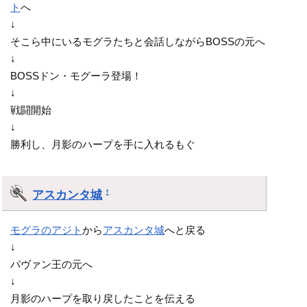
ト
へ
↓
そこら中にいるモグラたちと会話しながらBOSSの元へ
↓
BOSSドン・モグーラ登場！
↓
戦闘開始
↓
勝利し、月影のハープを手に入れるもぐ
アスカンタ城
†
モグラのアジト
から
アスカンタ城
へと戻る
↓
パヴァン王の元へ
↓
月影のハープを取り戻したことを伝える