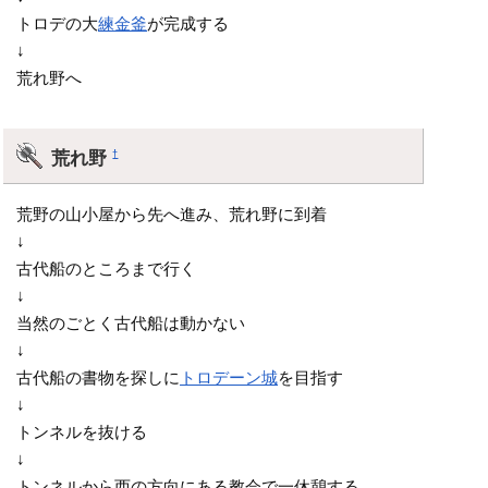
トロデの大
練金釜
が完成する
↓
荒れ野へ
荒れ野
†
荒野の山小屋から先へ進み、荒れ野に到着
↓
古代船のところまで行く
↓
当然のごとく古代船は動かない
↓
古代船の書物を探しに
トロデーン城
を目指す
↓
トンネルを抜ける
↓
トンネルから西の方向にある教会で一休憩する