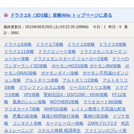
ドラクエ8（3DS版）攻略Wiki トップページに戻る
最終更新日：2015年08月29日 (土) 03:22:35
(3998d)
今日：1 昨日：6 累
計：3991
ドラクエ6攻略
ドラクエ7攻略
ドラクエ8攻略
ドラクエ9攻略
ドラクエ11攻略
ドラクエソード攻略
ドラクエモンスターズ ジ
ョーカー攻略
ドラクエモンスターズ ジョーカー2攻略
テリーの
ワンダーランド3D攻略
ポケモンHGSS攻略
ポケモンBW攻略
ポ
ケモンORAS攻略
ポケモンダイパ攻略
ポケモン不思議のダンジ
ョン攻略
アルトネリコ攻略
アルトネリコ2攻略
アルトネリコ
3攻略
グランファンタズム攻略
リーズのアトリエ攻略
スマブ
ラX攻略
VP2攻略
聖剣伝説4・DS(COM)・HOM攻略
FF12攻
略
風来のシレン攻略
MOTHER3攻略
マリオカートWii攻略
マリオカート7攻略
MHP2G攻略
レイトン教授と不思議な町攻
略
悪魔の箱攻略
最後の時間旅行攻略
魔神の笛攻略
イヅナ攻
略
コンタクト攻略
カードヒーロー攻略
ZAPAブログ2.0
色読
みトレーニング
ステルス将棋 棋譜再生
ファミコンのプレイ画