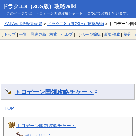
ドラクエ8（3DS版）攻略Wiki
このページでは「トロデーン国領攻略チャート」について攻略しています。
ZAPAnet総合情報局
>
ドラクエ8（3DS版）攻略Wiki
> トロデーン国
[
トップ
|
一覧
|
最終更新
|
検索
|
ヘルプ
] [
ページ編集
|
新規作成
|
差分
|
トロデーン国領攻略チャート
†
TOP
トロデーン国領攻略チャート
ポルトリンク