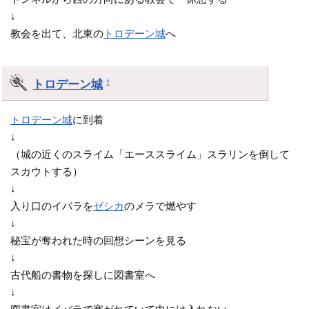
↓
教会を出て、北東の
トロデーン城
へ
トロデーン城
†
トロデーン城
に到着
↓
（城の近くのスライム「エーススライム」スラリンを倒して
スカウトする）
↓
入り口のイバラを
ゼシカ
のメラで燃やす
↓
秘宝が奪われた時の回想シーンを見る
↓
古代船の書物を探しに図書室へ
↓