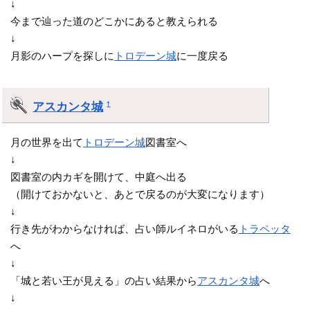
↓
今まで辿った道のどこかにあると教えられる
↓
月影のハープを探しに
トロデーン城
に一度戻る
アスカンタ城
†
月の世界を出て
トロデーン城
図書室へ
↓
図書室の内カギを開けて、中庭へ出る
（開けておかないと、あとで戻るのが大変になります）
↓
行き先がわからなければ、占い師ルイネロがいる
トラペッタ
へ
↓
「城と若い王が見える」の占い結果から
アスカンタ城
へ
↓