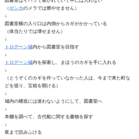
図書室はイバラで塞がれていて中には入れない
（
ゼシカ
のメラでは燃やせません）
↓
図書室横の入り口は内側からカギがかかっている
（体当たりでは壊せません）
↓
トロデーン城
内から図書室を目指す
↓
トロデーン城
内を探索し、まほうのカギを手に入れる
↓
（とうぞくのカギを作っていなかった人は、今まで来た町な
どを巡り、宝箱を開ける）
↓
城内の構造には迷わないようにして、図書室へ
↓
本棚を調べて、古代船に関する書物を探す
↓
夜まで読みふける