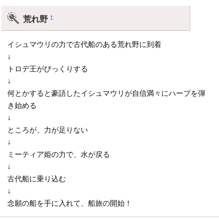
荒れ野
†
イシュマウリの力で古代船のある荒れ野に到着
↓
トロデ王がびっくりする
↓
何とかすると豪語したイシュマウリが自信満々にハープを弾
き始める
↓
ところが、力が足りない
↓
ミーティア姫の力で、水が戻る
↓
古代船に乗り込む
↓
念願の船を手に入れて、船旅の開始！