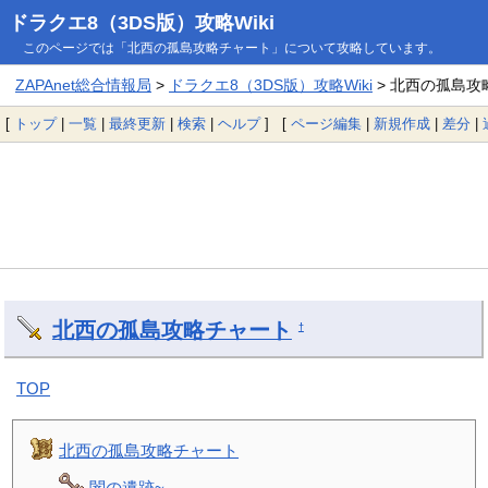
ドラクエ8（3DS版）攻略Wiki
このページでは「北西の孤島攻略チャート」について攻略しています。
ZAPAnet総合情報局
>
ドラクエ8（3DS版）攻略Wiki
> 北西の孤島攻
[
トップ
|
一覧
|
最終更新
|
検索
|
ヘルプ
] [
ページ編集
|
新規作成
|
差分
|
北西の孤島攻略チャート
†
TOP
北西の孤島攻略チャート
闇の遺跡~