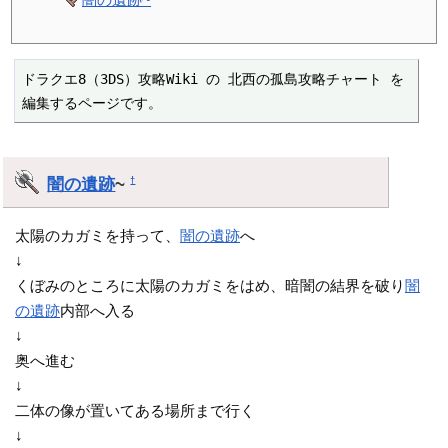
ドラクエ8（3DS）攻略Wiki の 北西の孤島攻略チャート を
編集するページです。
闇の遺跡
~
†
太陽のカガミを持って、
闇の遺跡
へ
↓
くぼみのところに太陽のカガミをはめ、暗闇の結界を破り
闇
の遺跡
内部へ入る
↓
奥へ進む
↓
二体の像が置いてある場所まで行く
↓