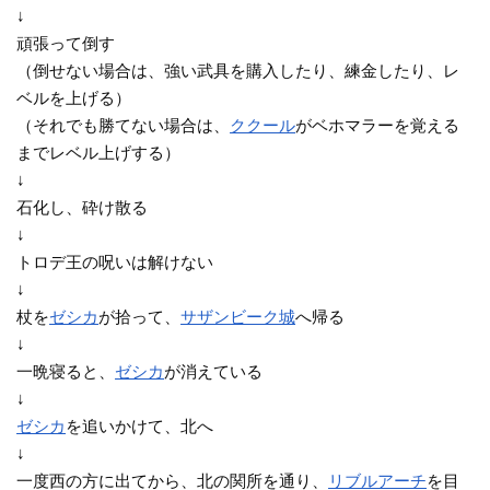
↓
頑張って倒す
（倒せない場合は、強い武具を購入したり、練金したり、レ
ベルを上げる）
（それでも勝てない場合は、
ククール
がベホマラーを覚える
までレベル上げする）
↓
石化し、砕け散る
↓
トロデ王の呪いは解けない
↓
杖を
ゼシカ
が拾って、
サザンビーク城
へ帰る
↓
一晩寝ると、
ゼシカ
が消えている
↓
ゼシカ
を追いかけて、北へ
↓
一度西の方に出てから、北の関所を通り、
リブルアーチ
を目