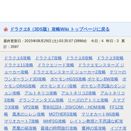
ドラクエ8（3DS版）攻略Wiki トップページに戻る
最終更新日：2015年08月29日 (土) 03:35:07
(3996d)
今日：4 昨日：3 累
計：3597
ドラクエ6攻略
ドラクエ7攻略
ドラクエ8攻略
ドラクエ9攻略
ドラクエ11攻略
ドラクエソード攻略
ドラクエモンスターズ ジ
ョーカー攻略
ドラクエモンスターズ ジョーカー2攻略
テリーの
ワンダーランド3D攻略
ポケモンHGSS攻略
ポケモンBW攻略
ポ
ケモンORAS攻略
ポケモンダイパ攻略
ポケモン不思議のダンジ
ョン攻略
アルトネリコ攻略
アルトネリコ2攻略
アルトネリコ
3攻略
グランファンタズム攻略
リーズのアトリエ攻略
スマブ
ラX攻略
VP2攻略
聖剣伝説4・DS(COM)・HOM攻略
FF12攻
略
風来のシレン攻略
MOTHER3攻略
マリオカートWii攻略
マリオカート7攻略
MHP2G攻略
レイトン教授と不思議な町攻
略
悪魔の箱攻略
最後の時間旅行攻略
魔神の笛攻略
イヅナ攻