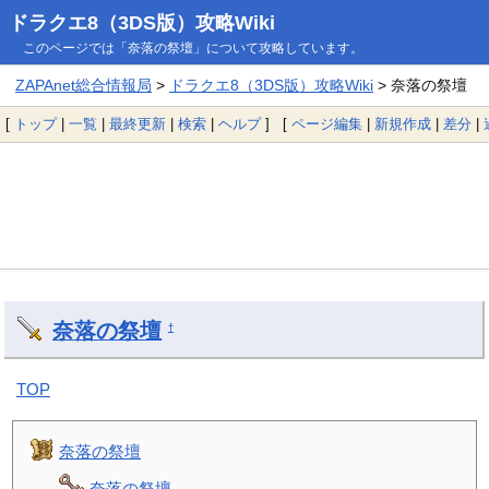
ドラクエ8（3DS版）攻略Wiki
このページでは「奈落の祭壇」について攻略しています。
ZAPAnet総合情報局
>
ドラクエ8（3DS版）攻略Wiki
> 奈落の祭壇
[
トップ
|
一覧
|
最終更新
|
検索
|
ヘルプ
] [
ページ編集
|
新規作成
|
差分
|
奈落の祭壇
†
TOP
奈落の祭壇
奈落の祭壇