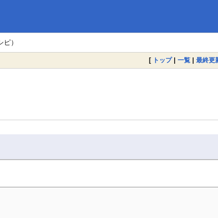
シピ）
[
トップ
|
一覧
|
最終更