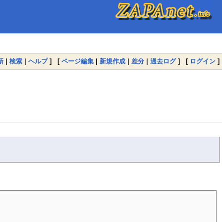
新
|
検索
|
ヘルプ
] [
ページ編集
|
新規作成
|
差分
|
過去ログ
] [
ログイン
]