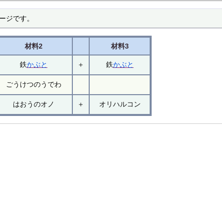
ページです。
材料2
材料3
鉄
かぶと
＋
鉄
かぶと
ごうけつのうでわ
はおうのオノ
＋
オリハルコン