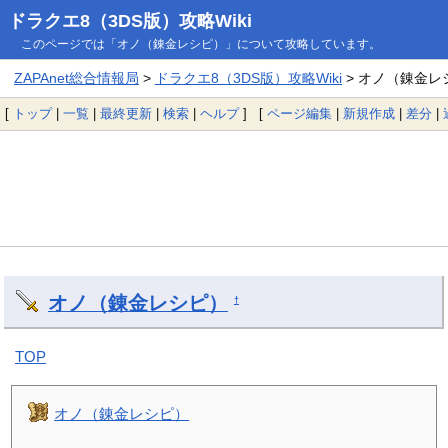
ドラクエ8（3DS版）攻略Wiki
このページでは「オノ（錬金レシピ）」について攻略しています。
ZAPAnet総合情報局
>
ドラクエ8（3DS版）攻略Wiki
> オノ（錬金レ
[
トップ
|
一覧
|
最終更新
|
検索
|
ヘルプ
] [
ページ編集
|
新規作成
|
差分
|
オノ（錬金レシピ）
†
TOP
オノ（錬金レシピ）