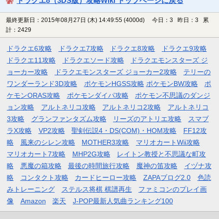
ドラクエ8（3DS版）攻略Wiki トップページに戻る
最終更新日：2015年08月27日 (木) 14:49:55
(4000d)
今日：3 昨日：3 累
計：2429
ドラクエ6攻略
ドラクエ7攻略
ドラクエ8攻略
ドラクエ9攻略
ドラクエ11攻略
ドラクエソード攻略
ドラクエモンスターズ ジ
ョーカー攻略
ドラクエモンスターズ ジョーカー2攻略
テリーの
ワンダーランド3D攻略
ポケモンHGSS攻略
ポケモンBW攻略
ポ
ケモンORAS攻略
ポケモンダイパ攻略
ポケモン不思議のダンジ
ョン攻略
アルトネリコ攻略
アルトネリコ2攻略
アルトネリコ
3攻略
グランファンタズム攻略
リーズのアトリエ攻略
スマブ
ラX攻略
VP2攻略
聖剣伝説4・DS(COM)・HOM攻略
FF12攻
略
風来のシレン攻略
MOTHER3攻略
マリオカートWii攻略
マリオカート7攻略
MHP2G攻略
レイトン教授と不思議な町攻
略
悪魔の箱攻略
最後の時間旅行攻略
魔神の笛攻略
イヅナ攻
略
コンタクト攻略
カードヒーロー攻略
ZAPAブログ2.0
色読
みトレーニング
ステルス将棋 棋譜再生
ファミコンのプレイ画
像
Amazon
楽天
J-POP最新人気曲ランキング100