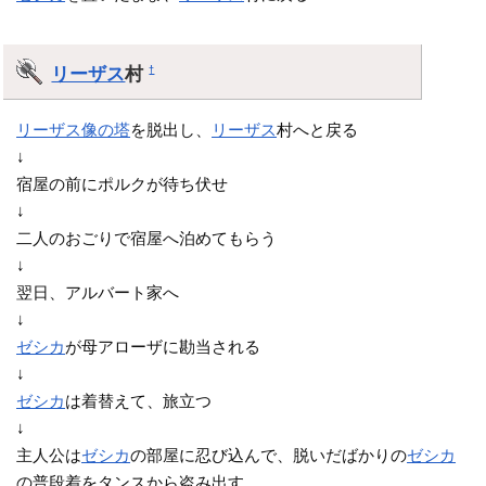
リーザス
村
†
リーザス像の塔
を脱出し、
リーザス
村へと戻る
↓
宿屋の前にポルクが待ち伏せ
↓
二人のおごりで宿屋へ泊めてもらう
↓
翌日、アルバート家へ
↓
ゼシカ
が母アローザに勘当される
↓
ゼシカ
は着替えて、旅立つ
↓
主人公は
ゼシカ
の部屋に忍び込んで、脱いだばかりの
ゼシカ
の普段着をタンスから盗み出す