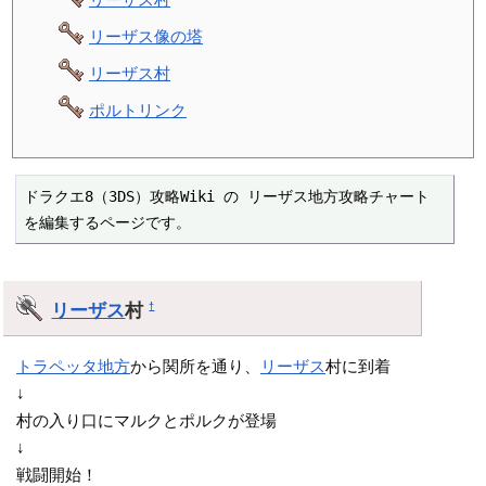
リーザス像の塔
リーザス村
ポルトリンク
ドラクエ8（3DS）攻略Wiki の リーザス地方攻略チャート 
を編集するページです。
リーザス
村
†
トラペッタ地方
から関所を通り、
リーザス
村に到着
↓
村の入り口にマルクとポルクが登場
↓
戦闘開始！