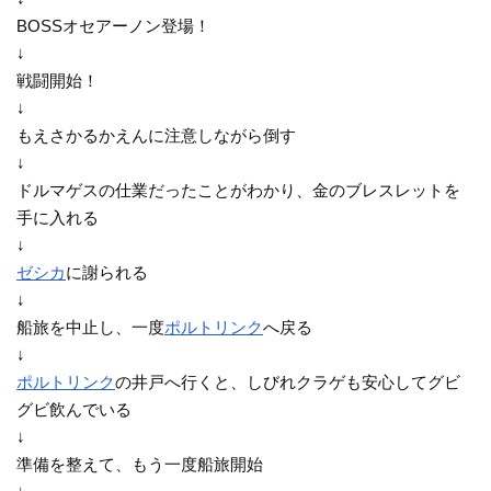
BOSSオセアーノン登場！
↓
戦闘開始！
↓
もえさかるかえんに注意しながら倒す
↓
ドルマゲスの仕業だったことがわかり、金のブレスレットを
手に入れる
↓
ゼシカ
に謝られる
↓
船旅を中止し、一度
ポルトリンク
へ戻る
↓
ポルトリンク
の井戸へ行くと、しびれクラゲも安心してグビ
グビ飲んでいる
↓
準備を整えて、もう一度船旅開始