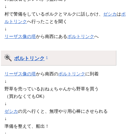
↓
村で警備をしているポルクとマルクに話しかけ、
ゼシカ
は
ポ
ルトリンク
へ行ったことを聞く
↓
リーザス像の塔
から南西にある
ポルトリンク
へ
ポルトリンク
†
リーザス像の塔
から南西の
ポルトリンク
に到着
↓
野草を売っているおねぇちゃんから野草を買う
（買わなくてもOK）
↓
ゼシカ
の元へ行くと、無理やり用心棒にさせられる
↓
準備を整えて、船出！
↓