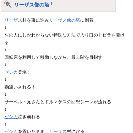
リーザス像の塔
†
リーザス
村を東に進み
リーザス像の塔
に到着
↓
村の人にしかわからない特殊な方法で入り口のトビラを開け
る
↓
回転床を利用して移動しながら、最上階を目指す
↓
ゼシカ
登場！
↓
勘違いされる！
↓
サーベルト兄さんとドルマゲスの回想シーンが流れる
↓
ゼシカ
泣き崩れる
↓
ゼシカ
を置いたまま、
リーザス
村に戻る