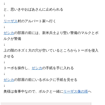
↓
と、思いきやおばあさんに止められる
↓
リーザス
村のアルバート家へ行く
↓
ゼシカ
の部屋の前には、新米兵士より堅い警備のマルクとポ
ルクが警備
↓
上の階のネズミ大の穴が空いているところからトーポを侵入
させる
↓
トーポを操作し、
ゼシカ
の手紙を手に入れる
↓
ゼシカ
の部屋の前にいるポルクに手紙を見せる
↓
奥様は食事中なので、ポルクと一緒に
リーザス像の塔
へ