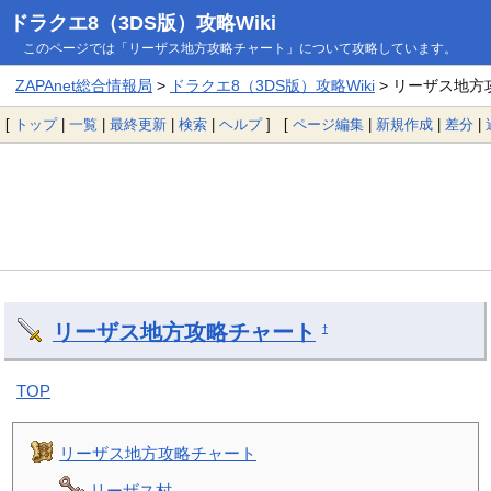
ドラクエ8（3DS版）攻略Wiki
このページでは「リーザス地方攻略チャート」について攻略しています。
ZAPAnet総合情報局
>
ドラクエ8（3DS版）攻略Wiki
> リーザス地方
[
トップ
|
一覧
|
最終更新
|
検索
|
ヘルプ
] [
ページ編集
|
新規作成
|
差分
|
リーザス地方攻略チャート
†
TOP
リーザス地方攻略チャート
リーザス村