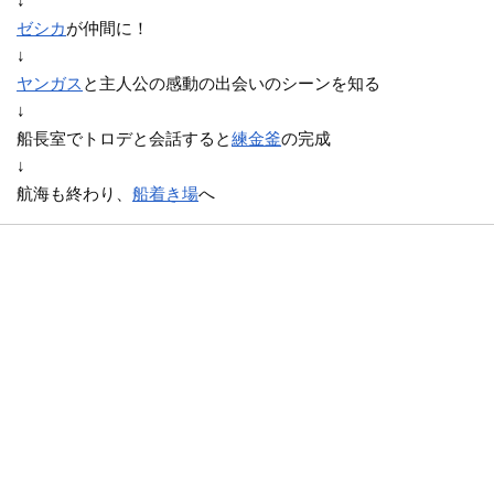
↓
ゼシカ
が仲間に！
↓
ヤンガス
と主人公の感動の出会いのシーンを知る
↓
船長室でトロデと会話すると
練金釜
の完成
↓
航海も終わり、
船着き場
へ