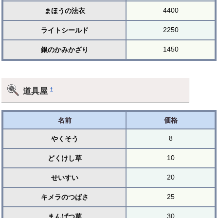
4400
まほうの法衣
2250
ライトシールド
1450
銀のかみかざり
道具屋
†
名前
価格
8
やくそう
10
どくけし草
20
せいすい
25
キメラのつばさ
30
まんげつ草