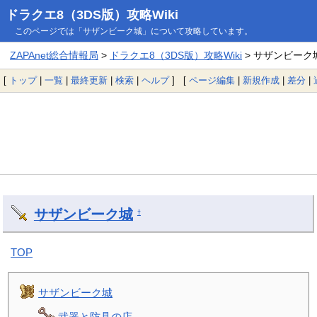
ドラクエ8（3DS版）攻略Wiki
このページでは「サザンビーク城」について攻略しています。
ZAPAnet総合情報局
>
ドラクエ8（3DS版）攻略Wiki
> サザンビーク
[
トップ
|
一覧
|
最終更新
|
検索
|
ヘルプ
] [
ページ編集
|
新規作成
|
差分
|
サザンビーク城
†
TOP
サザンビーク城
武器と防具の店