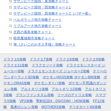
サザンビーク国領・東攻略チャート
サザンビーク国領・西攻略チャート1
サザンビーク国領・西攻略チャート2（バザー後）
ベルガラック地方攻略チャート
リブルアーチ地方攻略チャート
北西の孤島攻略チャート
暗黒魔城都市攻略チャート
海（さいごのかぎ入手後）攻略チャート
ドラクエ6攻略
ドラクエ7攻略
ドラクエ8攻略
ドラクエ9攻略
ドラクエ11攻略
ドラクエソード攻略
ドラクエモンスターズ ジ
ョーカー攻略
ドラクエモンスターズ ジョーカー2攻略
テリーの
ワンダーランド3D攻略
ポケモンHGSS攻略
ポケモンBW攻略
ポ
ケモンORAS攻略
ポケモンダイパ攻略
ポケモン不思議のダンジ
ョン攻略
アルトネリコ攻略
アルトネリコ2攻略
アルトネリコ
3攻略
グランファンタズム攻略
リーズのアトリエ攻略
スマブ
ラX攻略
VP2攻略
聖剣伝説4・DS(COM)・HOM攻略
FF12攻
略
風来のシレン攻略
MOTHER3攻略
マリオカートWii攻略