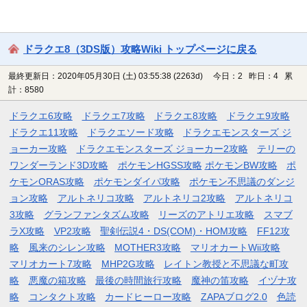
ドラクエ8（3DS版）攻略Wiki トップページに戻る
最終更新日：2020年05月30日 (土) 03:55:38
(2263d)
今日：2 昨日：4 累
計：8580
ドラクエ6攻略
ドラクエ7攻略
ドラクエ8攻略
ドラクエ9攻略
ドラクエ11攻略
ドラクエソード攻略
ドラクエモンスターズ ジ
ョーカー攻略
ドラクエモンスターズ ジョーカー2攻略
テリーの
ワンダーランド3D攻略
ポケモンHGSS攻略
ポケモンBW攻略
ポ
ケモンORAS攻略
ポケモンダイパ攻略
ポケモン不思議のダンジ
ョン攻略
アルトネリコ攻略
アルトネリコ2攻略
アルトネリコ
3攻略
グランファンタズム攻略
リーズのアトリエ攻略
スマブ
ラX攻略
VP2攻略
聖剣伝説4・DS(COM)・HOM攻略
FF12攻
略
風来のシレン攻略
MOTHER3攻略
マリオカートWii攻略
マリオカート7攻略
MHP2G攻略
レイトン教授と不思議な町攻
略
悪魔の箱攻略
最後の時間旅行攻略
魔神の笛攻略
イヅナ攻
略
コンタクト攻略
カードヒーロー攻略
ZAPAブログ2.0
色読