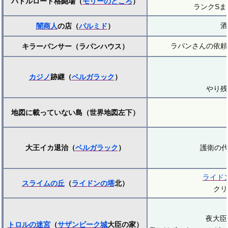
バトルロード格闘場（
モリーのところ
）
ランクS
酒
闇商人
の店（
パルミド
）
ラパンさんの依頼
キラーパンサー（ラパンハウス）
カジノ
跡継（
ベルガラック
）
やり残
地図に載っていない島（世界地図左下）
大王イカ退治（
ベルガラック
）
護衛の代
ライド
スライムの丘
（
ライドンの塔
北）
クリ
夜大臣
トロルの迷宮
（
サザンビーク城
大臣の家）