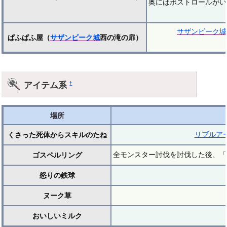
奥にはボストロールがい
サザンビーク城
ぱふぱふ屋（
サザンビーク城
西の滝の扉）
アイテム系
†
場所
リブルア
くさった死体からスキルのたね
全モンスター討伐を討伐した後、「
ゴスペルリング
怒りの鉄球
ヌーク草
おいしいミルク