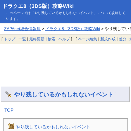
ドラクエ8（3DS版）攻略Wiki
このページでは「やり残しているかもしれないイベント」について攻略して
います。
ZAPAnet総合情報局
>
ドラクエ8（3DS版）攻略Wiki
> やり残して
[
トップ
|
一覧
|
最終更新
|
検索
|
ヘルプ
] [
ページ編集
|
新規作成
|
差分
|
やり残しているかもしれないイベント
†
TOP
やり残しているかもしれないイベント