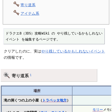
寄り道系
アイテム系
ドラクエ8（3DS）攻略Wiki の やり残しているかもしれない
イベント を編集するページです。
クリアしたのに、実は
やり残しているかもしれないイベント
の情報です。
寄り道系
†
場所
滝の洞くつの上の小屋（
トラペッタ地方
）
モリー
メモ