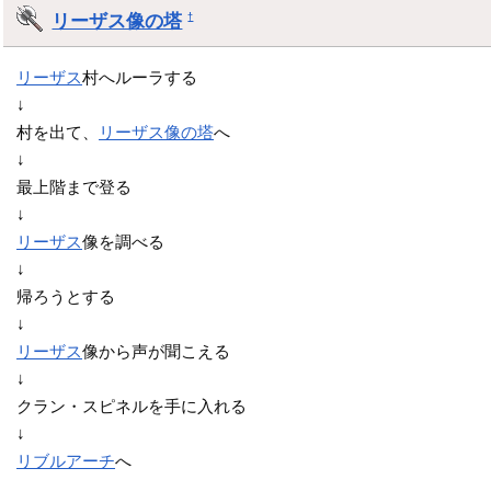
リーザス像の塔
†
リーザス
村へルーラする
↓
村を出て、
リーザス像の塔
へ
↓
最上階まで登る
↓
リーザス
像を調べる
↓
帰ろうとする
↓
リーザス
像から声が聞こえる
↓
クラン・スピネルを手に入れる
↓
リブルアーチ
へ