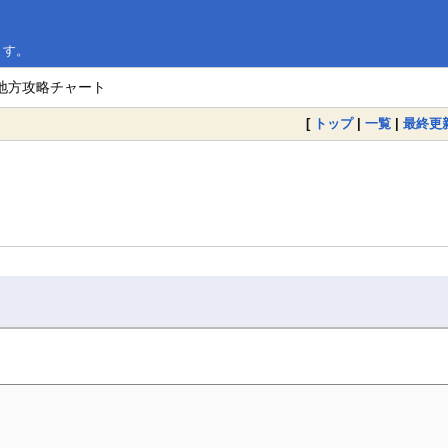
ます。
チ地方攻略チャート
[
トップ
|
一覧
|
最終更