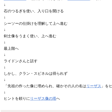
↓
石のつるぎを使い、入り口を開ける
↓
シーソーの仕掛けを理解して上へ進む
↓
剣士像をうまく使い、上へ進む
↓
最上階へ
↓
ライドンさんと話す
↓
しかし、クラン・スピネルは得られず
↓
「先祖の作った像に埋められ、確かその人の名は
リーザス
」を
↓
ヒントを頼りに
リーザス像の塔
へ