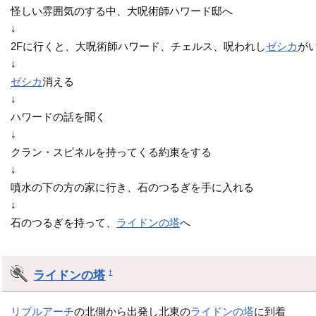
怪しい雰囲気のする中、大呪術師ハワード邸へ
↓
2Fに行くと、大呪術師ハワード、チェルス、呪われし
ゼシカ
が
↓
ゼシカ
消える
↓
ハワードの話を聞く
↓
クラン・スピネルを持ってくる約束をする
↓
噴水の下の方の家に行き、石のつるぎを手に入れる
↓
石のつるぎを持って、
ライドンの塔
へ
ライドンの塔
†
リブルアーチ
の北側から出発し北東の
ライドンの塔
に到着