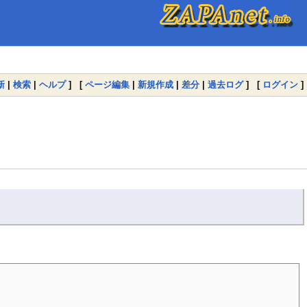
新
|
検索
|
ヘルプ
] [
ページ編集
|
新規作成
|
差分
|
過去ログ
] [
ログイン
]