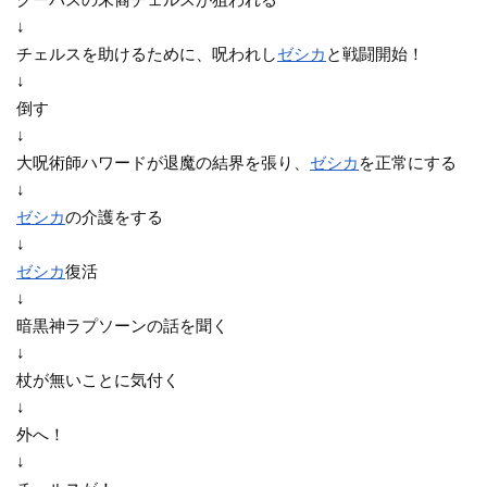
↓
チェルスを助けるために、呪われし
ゼシカ
と戦闘開始！
↓
倒す
↓
大呪術師ハワードが退魔の結界を張り、
ゼシカ
を正常にする
↓
ゼシカ
の介護をする
↓
ゼシカ
復活
↓
暗黒神ラプソーンの話を聞く
↓
杖が無いことに気付く
↓
外へ！
↓