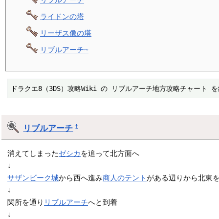
ライドンの塔
リーザス像の塔
リブルアーチ~
ドラクエ8（3DS）攻略Wiki の リブルアーチ地方攻略チャート
リブルアーチ
†
消えてしまった
ゼシカ
を追って北方面へ
↓
サザンビーク城
から西へ進み
商人のテント
がある辺りから北東
↓
関所を通り
リブルアーチ
へと到着
↓