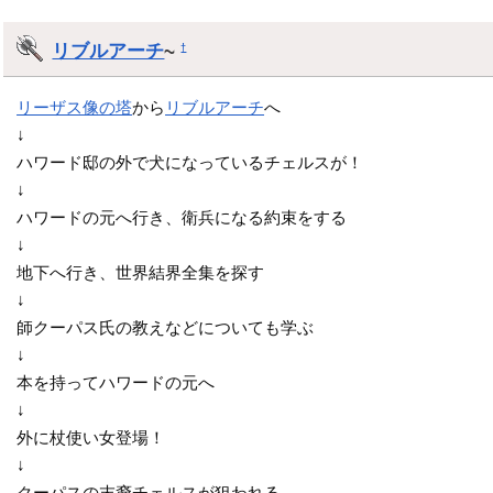
リブルアーチ
~
†
リーザス像の塔
から
リブルアーチ
へ
↓
ハワード邸の外で犬になっているチェルスが！
↓
ハワードの元へ行き、衛兵になる約束をする
↓
地下へ行き、世界結界全集を探す
↓
師クーパス氏の教えなどについても学ぶ
↓
本を持ってハワードの元へ
↓
外に杖使い女登場！
↓
クーパスの末裔チェルスが狙われる