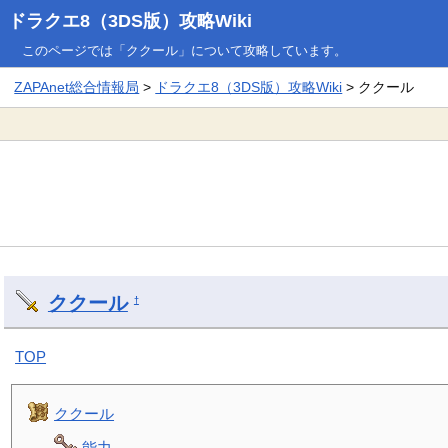
ドラクエ8（3DS版）攻略Wiki
このページでは「ククール」について攻略しています。
ZAPAnet総合情報局
>
ドラクエ8（3DS版）攻略Wiki
> ククール
ククール
†
TOP
ククール
能力