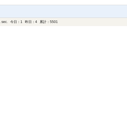
 sec.
今日：1 昨日：4 累計：5501