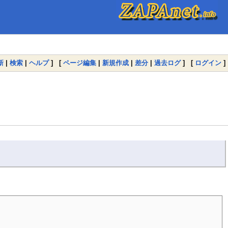
新
|
検索
|
ヘルプ
] [
ページ編集
|
新規作成
|
差分
|
過去ログ
] [
ログイン
]