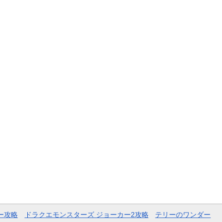
ー攻略
ドラクエモンスターズ ジョーカー2攻略
テリーのワンダー