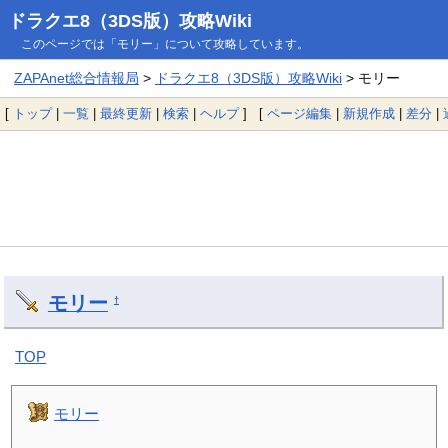
ドラクエ8（3DS版）攻略Wiki
このページでは「モリー」について攻略しています。
ZAPAnet総合情報局
>
ドラクエ8（3DS版）攻略Wiki
> モリー
[
トップ
|
一覧
|
最終更新
|
検索
|
ヘルプ
] [
ページ編集
|
新規作成
|
差分
|
モリー
†
TOP
モリー