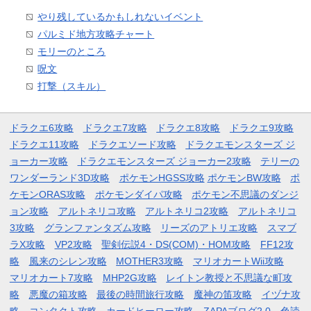
やり残しているかもしれないイベント
パルミド地方攻略チャート
モリーのところ
呪文
打撃（スキル）
ドラクエ6攻略
ドラクエ7攻略
ドラクエ8攻略
ドラクエ9攻略
ドラクエ11攻略
ドラクエソード攻略
ドラクエモンスターズ ジ
ョーカー攻略
ドラクエモンスターズ ジョーカー2攻略
テリーの
ワンダーランド3D攻略
ポケモンHGSS攻略
ポケモンBW攻略
ポ
ケモンORAS攻略
ポケモンダイパ攻略
ポケモン不思議のダンジ
ョン攻略
アルトネリコ攻略
アルトネリコ2攻略
アルトネリコ
3攻略
グランファンタズム攻略
リーズのアトリエ攻略
スマブ
ラX攻略
VP2攻略
聖剣伝説4・DS(COM)・HOM攻略
FF12攻
略
風来のシレン攻略
MOTHER3攻略
マリオカートWii攻略
マリオカート7攻略
MHP2G攻略
レイトン教授と不思議な町攻
略
悪魔の箱攻略
最後の時間旅行攻略
魔神の笛攻略
イヅナ攻