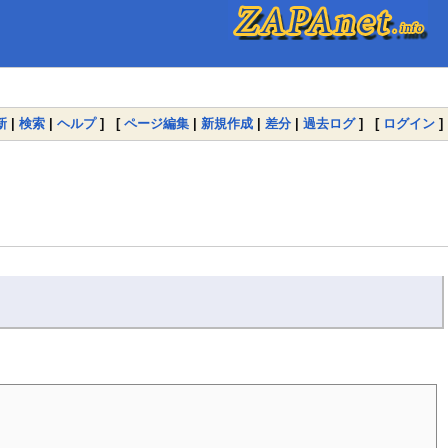
新
|
検索
|
ヘルプ
] [
ページ編集
|
新規作成
|
差分
|
過去ログ
] [
ログイン
]