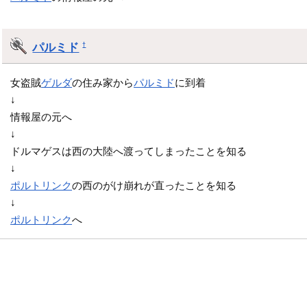
パルミド
†
女盗賊
ゲルダ
の住み家から
パルミド
に到着
↓
情報屋の元へ
↓
ドルマゲスは西の大陸へ渡ってしまったことを知る
↓
ポルトリンク
の西のがけ崩れが直ったことを知る
↓
ポルトリンク
へ