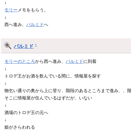
↓
モリー
メモをもらう。
↓
西へ進み、
パルミド
へ
パルミド
†
モリーのところ
から西へ進み、
パルミド
に到着
↓
トロデ王がお酒を飲んでいる間に、情報屋を探す
↓
物乞い通りの奥から上に登り、階段のあるところまで進み、、
そこに情報屋が住んでいるはずだが、いない
↓
酒場のトロデ王の元へ
↓
姫がさらわれる