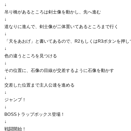
↓
吊り橋があるところは剣士像を動かし、先へ進む
↓
道なりに進んで、剣士像が二体置いてあるところまで行く
↓
「天をあおげ」と書いてあるので、R2もしくはR3ボタンを押し
↓
色の違うところを見つける
↓
その位置に、石像の目線が交差するように石像を動かす
↓
交差した位置まで主人公達を進める
↓
ジャンプ！
↓
BOSSトラップボックス登場！
↓
戦闘開始！