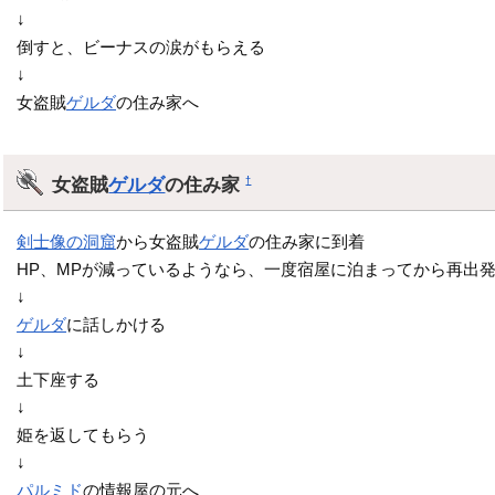
↓
倒すと、ビーナスの涙がもらえる
↓
女盗賊
ゲルダ
の住み家へ
女盗賊
ゲルダ
の住み家
†
剣士像の洞窟
から女盗賊
ゲルダ
の住み家に到着
HP、MPが減っているようなら、一度宿屋に泊まってから再出
↓
ゲルダ
に話しかける
↓
土下座する
↓
姫を返してもらう
↓
パルミド
の情報屋の元へ