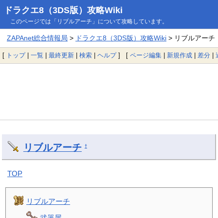
ドラクエ8（3DS版）攻略Wiki
このページでは「リブルアーチ」について攻略しています。
ZAPAnet総合情報局
>
ドラクエ8（3DS版）攻略Wiki
> リブルアーチ
[
トップ
|
一覧
|
最終更新
|
検索
|
ヘルプ
] [
ページ編集
|
新規作成
|
差分
|
リブルアーチ
†
TOP
リブルアーチ
武器屋