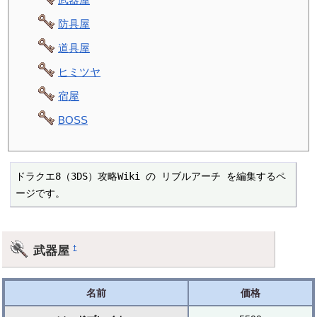
防具屋
道具屋
ヒミツヤ
宿屋
BOSS
ドラクエ8（3DS）攻略Wiki の リブルアーチ を編集するペ
ージです。
武器屋
†
名前
価格