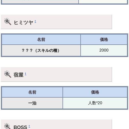
ヒミツヤ
†
名前
価格
2000
？？？（スキルの種）
宿屋
†
名前
価格
人数*20
一泊
BOSS
†