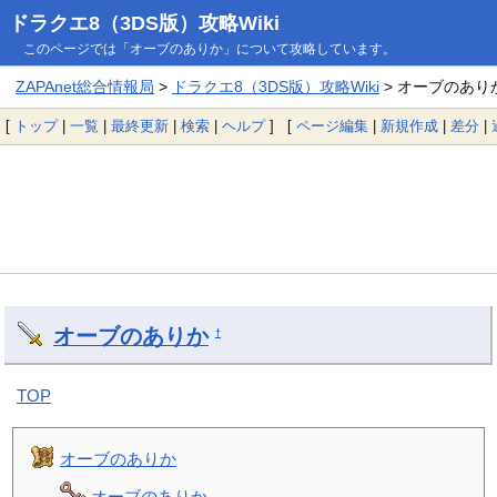
ドラクエ8（3DS版）攻略Wiki
このページでは「オーブのありか」について攻略しています。
ZAPAnet総合情報局
>
ドラクエ8（3DS版）攻略Wiki
> オーブのあり
[
トップ
|
一覧
|
最終更新
|
検索
|
ヘルプ
] [
ページ編集
|
新規作成
|
差分
|
オーブのありか
†
TOP
オーブのありか
オーブのありか