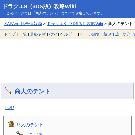
ドラクエ8（3DS版）攻略Wiki
このページでは「商人のテント」について攻略しています。
ZAPAnet総合情報局
>
ドラクエ8（3DS版）攻略Wiki
> 商人のテント
[
トップ
|
一覧
|
最終更新
|
検索
|
ヘルプ
] [
ページ編集
|
新規作成
|
差分
|
商人のテント
†
TOP
商人のテント
よろず屋