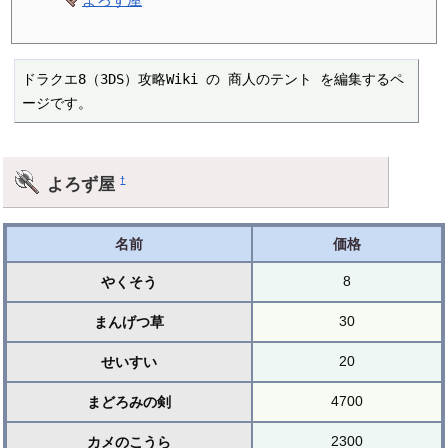
ドラクエ8（3DS）攻略Wiki の 商人のテント を編集するペ
ージです。
よろず屋
†
名前
価格
8
やくそう
30
まんげつ草
20
せいすい
4700
まどろみの剣
2300
カメのこうら