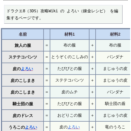
ドラクエ8（3DS）攻略Wiki の よろい（錬金レシピ） を編
集するページです。
名前
材料1
材料2
＝
布の服
＋
布の服
旅人の服
＝
とうぞくのこしみの
＋
バンダナ
ステテコパンツ
＝
たびびとの服
＋
まじゅうの皮
皮の
よろい
＝
ステテコパンツ
＋
まじゅうの皮
皮のこしまき
＝
皮のムチ
＋
バンダナ
皮のこしまき
＝
たびびとの服
＋
騎士団の盾
騎士団の服
＝
おどりこの服
＋
まじゅうの皮
皮のドレス
＝
皮の
よろい
＋
竜のうろこ
うろこの
よろい