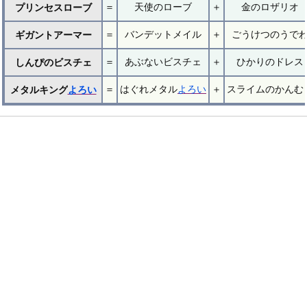
＝
天使のローブ
＋
金のロザリオ
プリンセスローブ
＝
バンデットメイル
＋
ごうけつのうで
ギガントアーマー
＝
あぶないビスチェ
＋
ひかりのドレス
しんぴのビスチェ
＝
はぐれメタル
よろい
＋
スライムのかんむ
メタルキング
よろい