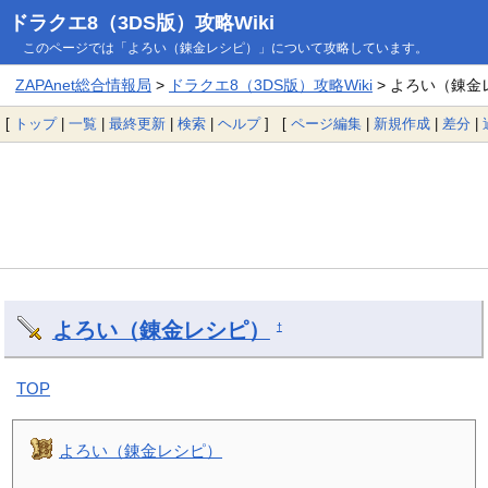
ドラクエ8（3DS版）攻略Wiki
このページでは「よろい（錬金レシピ）」について攻略しています。
ZAPAnet総合情報局
>
ドラクエ8（3DS版）攻略Wiki
> よろい（錬金
[
トップ
|
一覧
|
最終更新
|
検索
|
ヘルプ
] [
ページ編集
|
新規作成
|
差分
|
よろい（錬金レシピ）
†
TOP
よろい（錬金レシピ）