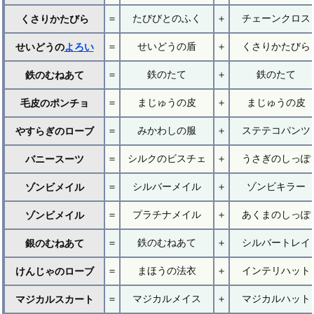
＝
たびびとのふく
＋
チェーンクロス
くさりかたびら
＝
せいどうの盾
＋
くさりかたびら
せいどうの
よろい
＝
鉄のたて
＋
鉄のたて
鉄のむねあて
＝
まじゅうの皮
＋
まじゅうの皮
毛皮のポンチョ
＝
みかわしの服
＋
ステテコパンツ
やすらぎのローブ
＝
シルクのビスチェ
＋
うさぎのしっぽ
バニースーツ
＝
シルバーメイル
＋
ゾンビキラー
ゾンビメイル
＝
プラチナメイル
＋
あくまのしっぽ
ゾンビメイル
＝
鉄のむねあて
＋
シルバートレイ
銀のむねあて
＝
まほうの法衣
＋
インテリハット
けんじゃのローブ
＝
マジカルメイス
＋
マジカルハット
マジカルスカート