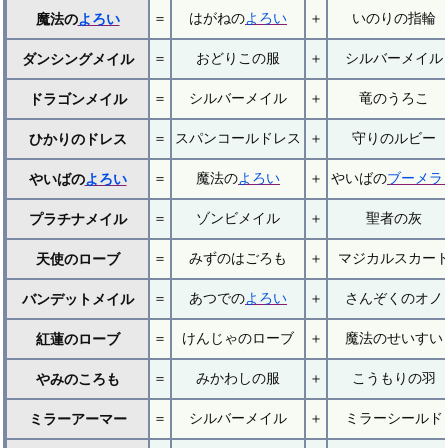
＝
はがねの
よろい
＋
いのりの指輪
魔法の
よろい
＝
おどりこの服
＋
シルバーメイル
ダンシングメイル
＝
シルバーメイル
＋
竜のうろこ
ドラゴンメイル
＝
スパンコールドレス
＋
守りのルビー
ひかりのドレス
＝
魔法の
よろい
＋
やいばの
ブーメラ
やいばの
よろい
＝
ゾンビメイル
＋
聖者の灰
プラチナメイル
＝
みずのはごろも
＋
マジカルスカー
天使のローブ
＝
あつでの
よろい
＋
さんぞくのオノ
バンデットメイル
＝
けんじゃのローブ
＋
魔法のせいすい
紅蓮のローブ
＝
みかわしの服
＋
こうもりの羽
やみのころも
＝
シルバーメイル
＋
ミラーシールド
ミラーアーマー