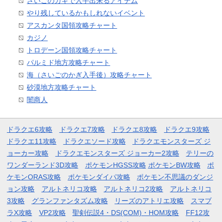
さいごのカギで入手出来るアイテム
やり残しているかもしれないイベント
アスカンタ国領攻略チャート
カジノ
トロデーン国領攻略チャート
パルミド地方攻略チャート
海（さいごのかぎ入手後）攻略チャート
砂漠地方攻略チャート
闇商人
ドラクエ6攻略
ドラクエ7攻略
ドラクエ8攻略
ドラクエ9攻略
ドラクエ11攻略
ドラクエソード攻略
ドラクエモンスターズ ジ
ョーカー攻略
ドラクエモンスターズ ジョーカー2攻略
テリーの
ワンダーランド3D攻略
ポケモンHGSS攻略
ポケモンBW攻略
ポ
ケモンORAS攻略
ポケモンダイパ攻略
ポケモン不思議のダンジ
ョン攻略
アルトネリコ攻略
アルトネリコ2攻略
アルトネリコ
3攻略
グランファンタズム攻略
リーズのアトリエ攻略
スマブ
ラX攻略
VP2攻略
聖剣伝説4・DS(COM)・HOM攻略
FF12攻