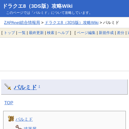
ドラクエ8（3DS版）攻略Wiki
このページでは「パルミド」について攻略しています。
ZAPAnet総合情報局
>
ドラクエ8（3DS版）攻略Wiki
> パルミド
[
トップ
|
一覧
|
最終更新
|
検索
|
ヘルプ
] [
ページ編集
|
新規作成
|
差分
|
パルミド
†
TOP
パルミド
武器屋