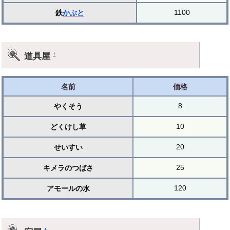
1100
鉄
かぶと
道具屋
†
名前
価格
8
やくそう
10
どくけし草
20
せいすい
25
キメラのつばさ
120
アモールの水
†