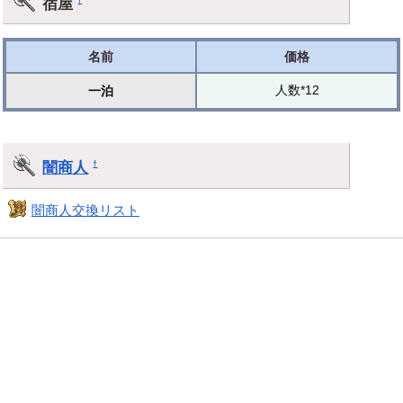
宿屋
名前
価格
人数*12
一泊
闇商人
†
闇商人交換リスト