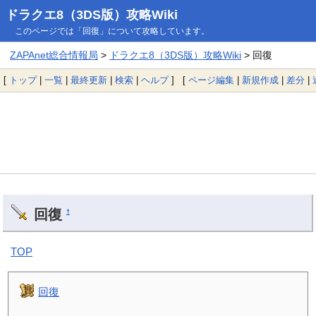
ドラクエ8（3DS版）攻略Wiki
このページでは「回復」について攻略しています。
ZAPAnet総合情報局
>
ドラクエ8（3DS版）攻略Wiki
> 回復
[
トップ
|
一覧
|
最終更新
|
検索
|
ヘルプ
] [
ページ編集
|
新規作成
|
差分
|
回復
†
TOP
回復