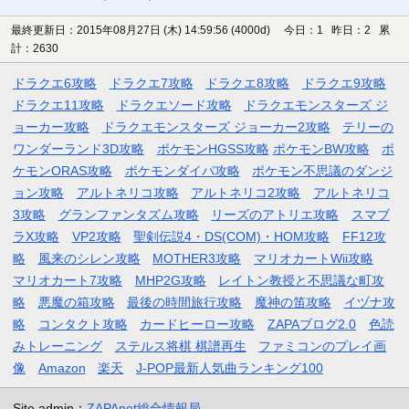
最終更新日：2015年08月27日 (木) 14:59:56
(4000d)
今日：1 昨日：2 累
計：2630
ドラクエ6攻略
ドラクエ7攻略
ドラクエ8攻略
ドラクエ9攻略
ドラクエ11攻略
ドラクエソード攻略
ドラクエモンスターズ ジ
ョーカー攻略
ドラクエモンスターズ ジョーカー2攻略
テリーの
ワンダーランド3D攻略
ポケモンHGSS攻略
ポケモンBW攻略
ポ
ケモンORAS攻略
ポケモンダイパ攻略
ポケモン不思議のダンジ
ョン攻略
アルトネリコ攻略
アルトネリコ2攻略
アルトネリコ
3攻略
グランファンタズム攻略
リーズのアトリエ攻略
スマブ
ラX攻略
VP2攻略
聖剣伝説4・DS(COM)・HOM攻略
FF12攻
略
風来のシレン攻略
MOTHER3攻略
マリオカートWii攻略
マリオカート7攻略
MHP2G攻略
レイトン教授と不思議な町攻
略
悪魔の箱攻略
最後の時間旅行攻略
魔神の笛攻略
イヅナ攻
略
コンタクト攻略
カードヒーロー攻略
ZAPAブログ2.0
色読
みトレーニング
ステルス将棋 棋譜再生
ファミコンのプレイ画
像
Amazon
楽天
J-POP最新人気曲ランキング100
Site admin：
ZAPAnet総合情報局