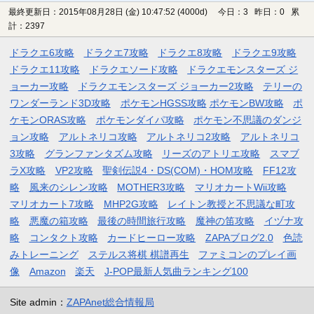
最終更新日：2015年08月28日 (金) 10:47:52
(4000d)
今日：3 昨日：0 累
計：2397
ドラクエ6攻略
ドラクエ7攻略
ドラクエ8攻略
ドラクエ9攻略
ドラクエ11攻略
ドラクエソード攻略
ドラクエモンスターズ ジ
ョーカー攻略
ドラクエモンスターズ ジョーカー2攻略
テリーの
ワンダーランド3D攻略
ポケモンHGSS攻略
ポケモンBW攻略
ポ
ケモンORAS攻略
ポケモンダイパ攻略
ポケモン不思議のダンジ
ョン攻略
アルトネリコ攻略
アルトネリコ2攻略
アルトネリコ
3攻略
グランファンタズム攻略
リーズのアトリエ攻略
スマブ
ラX攻略
VP2攻略
聖剣伝説4・DS(COM)・HOM攻略
FF12攻
略
風来のシレン攻略
MOTHER3攻略
マリオカートWii攻略
マリオカート7攻略
MHP2G攻略
レイトン教授と不思議な町攻
略
悪魔の箱攻略
最後の時間旅行攻略
魔神の笛攻略
イヅナ攻
略
コンタクト攻略
カードヒーロー攻略
ZAPAブログ2.0
色読
みトレーニング
ステルス将棋 棋譜再生
ファミコンのプレイ画
像
Amazon
楽天
J-POP最新人気曲ランキング100
Site admin：
ZAPAnet総合情報局