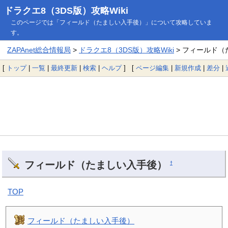
ドラクエ8（3DS版）攻略Wiki
このページでは「フィールド（たましい入手後）」について攻略していま
す。
ZAPAnet総合情報局
>
ドラクエ8（3DS版）攻略Wiki
> フィールド（
[
トップ
|
一覧
|
最終更新
|
検索
|
ヘルプ
] [
ページ編集
|
新規作成
|
差分
|
フィールド（たましい入手後）
†
TOP
フィールド（たましい入手後）