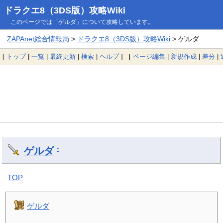
ドラクエ8（3DS版）攻略Wiki
このページでは「ゲルダ」について攻略しています。
ZAPAnet総合情報局
>
ドラクエ8（3DS版）攻略Wiki
> ゲルダ
[
トップ
|
一覧
|
最終更新
|
検索
|
ヘルプ
] [
ページ編集
|
新規作成
|
差分
|
ゲルダ
†
TOP
ゲルダ