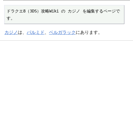
ドラクエ8（3DS）攻略Wiki の カジノ を編集するページで
す。
カジノ
は、
パルミド
、
ベルガラック
にあります。