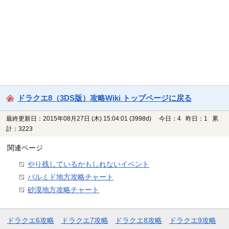
ドラクエ8（3DS版）攻略Wiki トップページに戻る
最終更新日：2015年08月27日 (木) 15:04:01
(3998d)
今日：4 昨日：1 累
計：3223
関連ページ
やり残しているかもしれないイベント
パルミド地方攻略チャート
砂漠地方攻略チャート
ドラクエ6攻略
ドラクエ7攻略
ドラクエ8攻略
ドラクエ9攻略