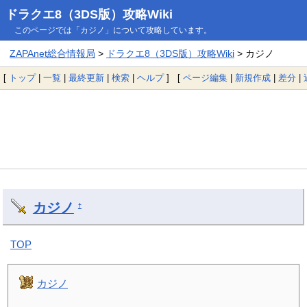
ドラクエ8（3DS版）攻略Wiki
このページでは「カジノ」について攻略しています。
ZAPAnet総合情報局
>
ドラクエ8（3DS版）攻略Wiki
> カジノ
[
トップ
|
一覧
|
最終更新
|
検索
|
ヘルプ
] [
ページ編集
|
新規作成
|
差分
|
カジノ
†
TOP
カジノ