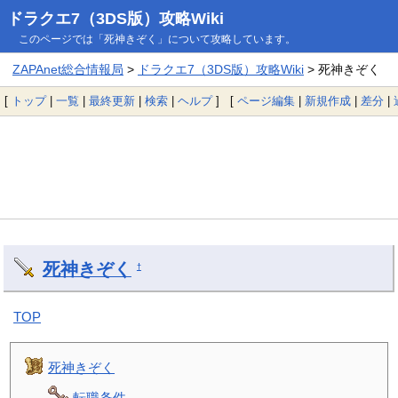
ドラクエ7（3DS版）攻略Wiki
このページでは「死神きぞく」について攻略しています。
ZAPAnet総合情報局
>
ドラクエ7（3DS版）攻略Wiki
> 死神きぞく
[
トップ
|
一覧
|
最終更新
|
検索
|
ヘルプ
] [
ページ編集
|
新規作成
|
差分
|
死神きぞく
†
TOP
死神きぞく
転職条件