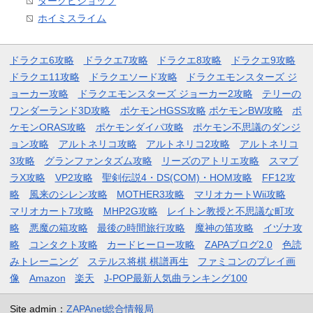
ダークビショップ
ホイミスライム
ドラクエ6攻略
ドラクエ7攻略
ドラクエ8攻略
ドラクエ9攻略
ドラクエ11攻略
ドラクエソード攻略
ドラクエモンスターズ ジ
ョーカー攻略
ドラクエモンスターズ ジョーカー2攻略
テリーの
ワンダーランド3D攻略
ポケモンHGSS攻略
ポケモンBW攻略
ポ
ケモンORAS攻略
ポケモンダイパ攻略
ポケモン不思議のダンジ
ョン攻略
アルトネリコ攻略
アルトネリコ2攻略
アルトネリコ
3攻略
グランファンタズム攻略
リーズのアトリエ攻略
スマブ
ラX攻略
VP2攻略
聖剣伝説4・DS(COM)・HOM攻略
FF12攻
略
風来のシレン攻略
MOTHER3攻略
マリオカートWii攻略
マリオカート7攻略
MHP2G攻略
レイトン教授と不思議な町攻
略
悪魔の箱攻略
最後の時間旅行攻略
魔神の笛攻略
イヅナ攻
略
コンタクト攻略
カードヒーロー攻略
ZAPAブログ2.0
色読
みトレーニング
ステルス将棋 棋譜再生
ファミコンのプレイ画
像
Amazon
楽天
J-POP最新人気曲ランキング100
Site admin：
ZAPAnet総合情報局