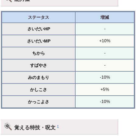
ステータス
増減
-
さいだいHP
+10%
さいだいMP
-
ちから
-
すばやさ
-10%
みのまもり
+5%
かしこさ
-10%
かっこよさ
覚える特技・呪文
†