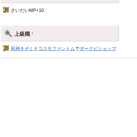
さいだいMP+10
上級職
†
死神きぞく
と
コスモファントム
で
ダークビショップ