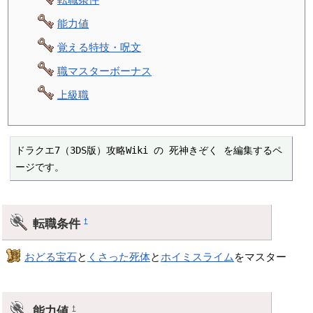
能力値
覚える特技・呪文
職マスターボーナス
上級職
ドラクエ7（3DS版）攻略Wiki の 死神きぞく を編集するペ
ージです。
転職条件
†
おどる宝石
と
くさった死体
と
ホイミスライム
をマスター
能力値
†