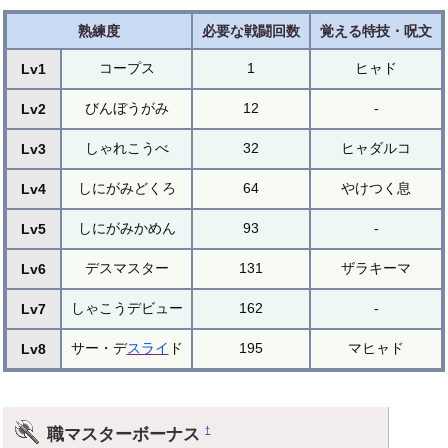
熟練度
必要な戦闘回数
覚える特技・呪文
コープス
1
ヒャド
Lv1
びんぼうがみ
12
-
Lv2
しゃれこうべ
32
ヒャダルコ
Lv3
しにがみどくろ
64
やけつく息
Lv4
しにがみかめん
93
-
Lv5
デスマスター
131
ザラキーマ
Lv6
しゃこうデビュー
162
-
Lv7
サー・デ
スライ
ド
195
マヒャド
Lv8
職マスターボーナス
†