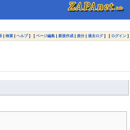
新
|
検索
|
ヘルプ
] [
ページ編集
|
新規作成
|
差分
|
過去ログ
] [
ログイン
]