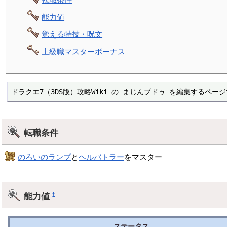
能力値
覚える特技・呪文
上級職マスターボーナス
ドラクエ7（3DS版）攻略Wiki の まじんブドゥ を編集するペー
転職条件
†
のろいのランプ
と
ヘルバトラー
をマスター
能力値
†
ステータス