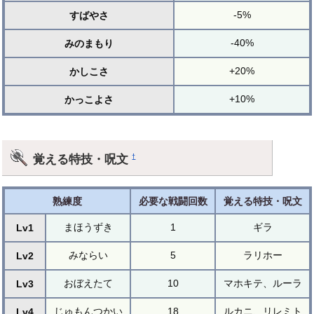
-5%
すばやさ
-40%
みのまもり
+20%
かしこさ
+10%
かっこよさ
覚える特技・呪文
†
熟練度
必要な戦闘回数
覚える特技・呪文
まほうずき
1
ギラ
Lv1
みならい
5
ラリホー
Lv2
おぼえたて
10
マホキテ、ルーラ
Lv3
じゅもんつかい
18
ルカニ、リレミト
Lv4