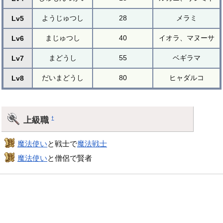
ようじゅつし
28
メラミ
Lv5
まじゅつし
40
イオラ、マヌーサ
Lv6
まどうし
55
ベギラマ
Lv7
だいまどうし
80
ヒャダルコ
Lv8
上級職
†
魔法使い
と戦士で
魔法戦士
魔法使い
と僧侶で賢者