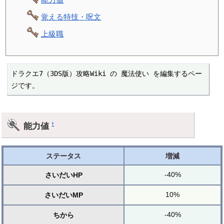
覚える特技・呪文
上級職
ドラクエ7（3DS版）攻略Wiki の 魔法使い を編集するペー
ジです。
能力値
†
ステータス
増減
-40%
さいだいHP
10%
さいだいMP
-40%
ちから