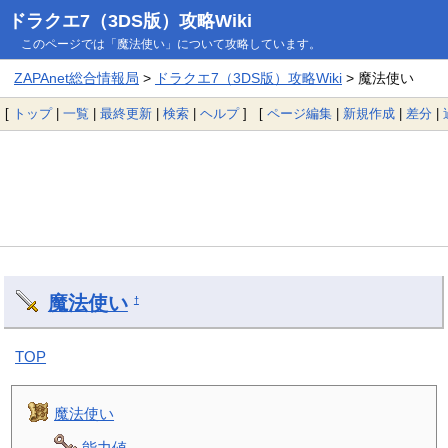
ドラクエ7（3DS版）攻略Wiki
このページでは「魔法使い」について攻略しています。
ZAPAnet総合情報局
>
ドラクエ7（3DS版）攻略Wiki
> 魔法使い
[
トップ
|
一覧
|
最終更新
|
検索
|
ヘルプ
] [
ページ編集
|
新規作成
|
差分
|
魔法使い
†
TOP
魔法使い
能力値