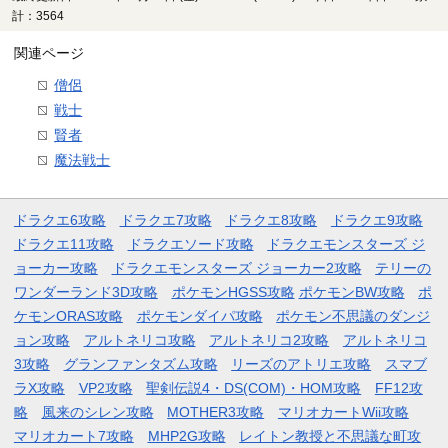
計：3564
関連ページ
僧侶
戦士
賢者
魔法戦士
ドラクエ6攻略
ドラクエ7攻略
ドラクエ8攻略
ドラクエ9攻略
ドラクエ11攻略
ドラクエソード攻略
ドラクエモンスターズ ジ
ョーカー攻略
ドラクエモンスターズ ジョーカー2攻略
テリーの
ワンダーランド3D攻略
ポケモンHGSS攻略
ポケモンBW攻略
ポ
ケモンORAS攻略
ポケモンダイパ攻略
ポケモン不思議のダンジ
ョン攻略
アルトネリコ攻略
アルトネリコ2攻略
アルトネリコ
3攻略
グランファンタズム攻略
リーズのアトリエ攻略
スマブ
ラX攻略
VP2攻略
聖剣伝説4・DS(COM)・HOM攻略
FF12攻
略
風来のシレン攻略
MOTHER3攻略
マリオカートWii攻略
マリオカート7攻略
MHP2G攻略
レイトン教授と不思議な町攻