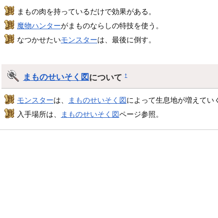
まもの肉を持っているだけで効果がある。
魔物ハンター
がまものならしの特技を使う。
なつかせたい
モンスター
は、最後に倒す。
まものせいそく図
について
†
モンスター
は、
まものせいそく図
によって生息地が増えてい
入手場所は、
まものせいそく図
ページ参照。