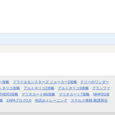
ー攻略
ドラクエモンスターズ ジョーカー2攻略
テリーのワンダー
トネリコ攻略
アルトネリコ2攻略
アルトネリコ3攻略
グランファ
THER3攻略
マリオカートWii攻略
マリオカート7攻略
MHP2G攻
略
ZAPAブログ2.0
色読みトレーニング
ステルス将棋 棋譜再生