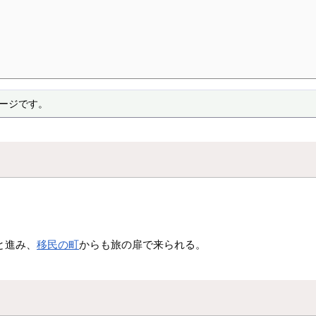
ページです。
と進み、
移民の町
からも旅の扉で来られる。