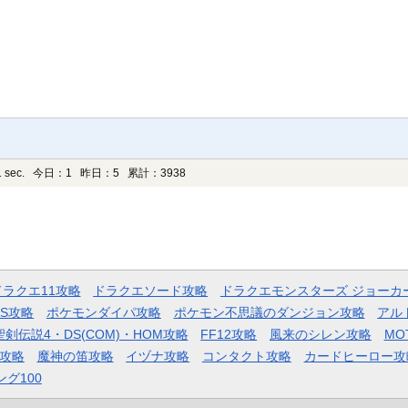
 sec.
今日：1 昨日：5 累計：3938
ドラクエ11攻略
ドラクエソード攻略
ドラクエモンスターズ ジョーカ
AS攻略
ポケモンダイパ攻略
ポケモン不思議のダンジョン攻略
アル
聖剣伝説4・DS(COM)・HOM攻略
FF12攻略
風来のシレン攻略
MO
攻略
魔神の笛攻略
イヅナ攻略
コンタクト攻略
カードヒーロー攻
ング100