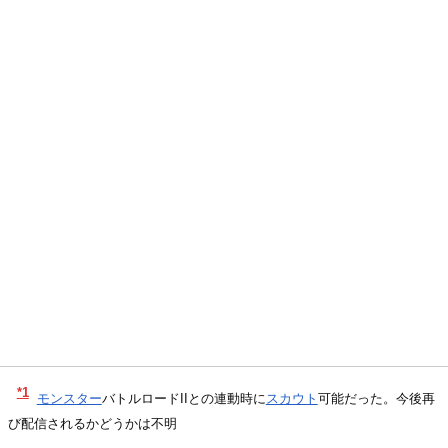
*1
モンスター
バトルロードIIとの連動時に
スカウト
可能だった。今後再
び配信されるかどうかは不明