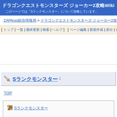
ドラゴンクエストモンスターズ ジョーカー2攻略Wiki
このページでは「Sランクモンスター」について攻略しています。
ZAPAnet総合情報局
>
ドラゴンクエストモンスターズ ジョーカー2攻略
[
トップ
|
一覧
|
最終更新
|
検索
|
ヘルプ
] [
ページ編集
|
新規作成
|
差分
|
Sランクモンスター
†
TOP
Sランクモンスター