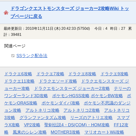
ドラゴンクエストモンスターズ ジョーカー2攻略Wiki トッ
プページに戻る
最終更新日：2010年11月11日 (木) 20:42:33
(5750d)
今日：4 昨日：27 累
計：39481
関連ページ
SSランク配合法
ドラクエ6攻略
ドラクエ7攻略
ドラクエ8攻略
ドラクエ9攻略
ドラクエ11攻略
ドラクエソード攻略
ドラクエモンスターズ ジ
ョーカー攻略
ドラクエモンスターズ ジョーカー2攻略
テリーの
ワンダーランド3D攻略
ポケモンHGSS攻略
ポケモンBW攻略
ポ
ケモンORAS攻略
ポケモンダイパ攻略
ポケモン不思議のダンジ
ョン攻略
アルトネリコ攻略
アルトネリコ2攻略
アルトネリコ
3攻略
グランファンタズム攻略
リーズのアトリエ攻略
スマブ
ラX攻略
VP2攻略
聖剣伝説4・DS(COM)・HOM攻略
FF12攻
略
風来のシレン攻略
MOTHER3攻略
マリオカートWii攻略