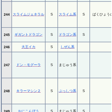
スライムジェネラル
S
スライム系
S
ばくひょう
244
ギガントドラゴン
S
ドラゴン系
S
245
大王イカ
S
しぜん系
246
ドン・モグーラ
S
まじゅう系
247
キラーマシン２
S
ぶっしつ系
S
248
おにこんぼう
S
まじゅう系
S
249