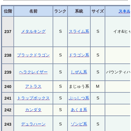
位階
名前
ランク
系統
サイズ
スキル
メタルキング
S
スライム系
S
イオ&ヒ
237
ブラックドラゴン
S
ドラゴン系
S
238
ヘラクレイザー
S
しぜん系
S
バウンティハ
239
アトラス
S
まじゅう系
M
240
トラップボックス
S
ぶっしつ系
S
241
カンダタ
S
あくま系
242
デュラハーン
S
ゾンビ系
S
243