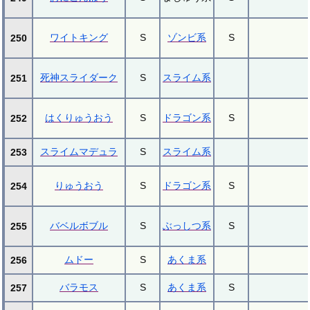
ワイトキング
S
ゾンビ系
S
250
死神スライダーク
S
スライム系
251
はくりゅうおう
S
ドラゴン系
S
252
スライムマデュラ
S
スライム系
253
りゅうおう
S
ドラゴン系
S
254
バベルボブル
S
ぶっしつ系
S
255
ムドー
S
あくま系
256
バラモス
S
あくま系
S
257