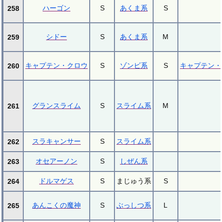
ハーゴン
S
あくま系
S
258
シドー
S
あくま系
M
259
キャプテン・クロウ
S
ゾンビ系
S
キャプテン・
260
グランスライム
S
スライム系
M
261
スラキャンサー
S
スライム系
262
オセアーノン
S
しぜん系
263
ドルマゲス
S
まじゅう系
S
264
あんこくの魔神
S
ぶっしつ系
L
265