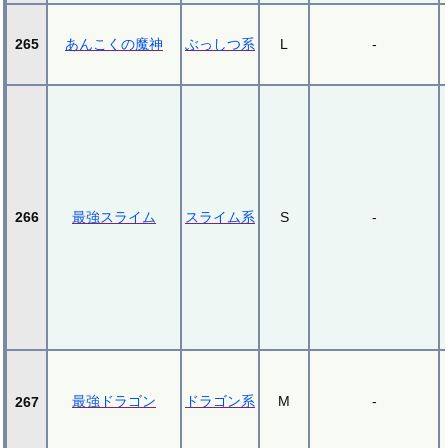
265
あんこくの魔神
ぶっしつ系
L
-
266
最強スライム
スライム系
S
-
最強ドラゴン
ドラゴン系
M
-
267