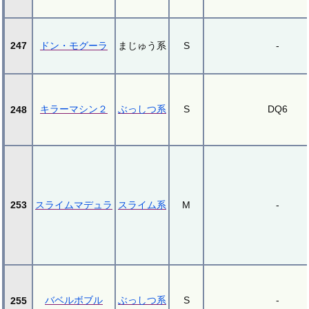
247
ドン・モグーラ
まじゅう系
S
-
キラーマシン２
ぶっしつ系
S
DQ6
248
253
スライムマデュラ
スライム系
M
-
バベルボブル
ぶっしつ系
S
-
255