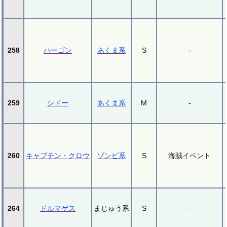
258
ハーゴン
あくま系
S
-
259
シドー
あくま系
M
-
260
キャプテン・クロウ
ゾンビ系
S
海賊イベント
264
ドルマゲス
まじゅう系
S
-