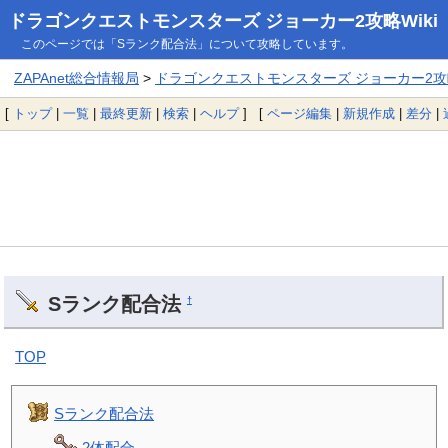
ドラゴンクエストモンスターズ ジョーカー2攻略Wiki
このページでは「Sランク配合法」について攻略しています。
ZAPAnet総合情報局
>
ドラゴンクエストモンスターズ ジョーカー2攻略
[
トップ
|
一覧
|
最終更新
|
検索
|
ヘルプ
] [
ページ編集
|
新規作成
|
差分
|
Sランク配合法
†
TOP
Sランク配合法
2体配合