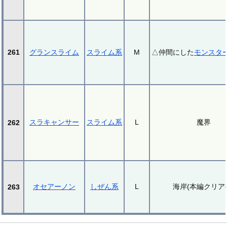
261
グランスライム
スライム系
M
△仲間にした
モンスタ
スラキャンサー
スライム系
L
魔界
262
オセアーノン
しぜん系
L
海岸(本編クリア
263