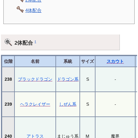
4体配合
2体配合
†
位階
名前
系統
サイズ
スカウト
238
ブラックドラゴン
ドラゴン系
S
-
239
ヘラクレイザー
しぜん系
S
-
240
アトラス
まじゅう系
M
魔界