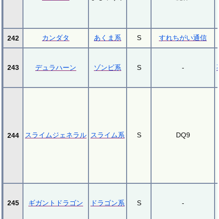
カンダタ
あくま系
S
すれちがい通信
242
243
デュラハーン
ゾンビ系
S
-
スライムジェネラル
スライム系
S
DQ9
244
245
ギガントドラゴン
ドラゴン系
S
-