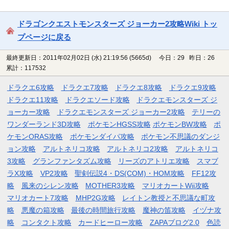
ドラゴンクエストモンスターズ ジョーカー2攻略Wiki トッ
プページに戻る
最終更新日：2011年02月02日 (水) 21:19:56
(5665d)
今日：29 昨日：26
累計：117532
ドラクエ6攻略
ドラクエ7攻略
ドラクエ8攻略
ドラクエ9攻略
ドラクエ11攻略
ドラクエソード攻略
ドラクエモンスターズ ジ
ョーカー攻略
ドラクエモンスターズ ジョーカー2攻略
テリーの
ワンダーランド3D攻略
ポケモンHGSS攻略
ポケモンBW攻略
ポ
ケモンORAS攻略
ポケモンダイパ攻略
ポケモン不思議のダンジ
ョン攻略
アルトネリコ攻略
アルトネリコ2攻略
アルトネリコ
3攻略
グランファンタズム攻略
リーズのアトリエ攻略
スマブ
ラX攻略
VP2攻略
聖剣伝説4・DS(COM)・HOM攻略
FF12攻
略
風来のシレン攻略
MOTHER3攻略
マリオカートWii攻略
マリオカート7攻略
MHP2G攻略
レイトン教授と不思議な町攻
略
悪魔の箱攻略
最後の時間旅行攻略
魔神の笛攻略
イヅナ攻
略
コンタクト攻略
カードヒーロー攻略
ZAPAブログ2.0
色読