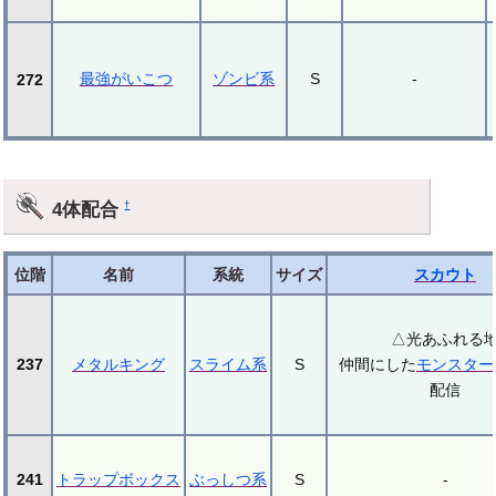
最強がいこつ
ゾンビ系
S
-
272
4体配合
†
位階
名前
系統
サイズ
スカウト
△光あふれる
237
メタルキング
スライム系
S
仲間にした
モンスター
配信
241
トラップボックス
ぶっしつ系
S
-