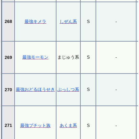
268
最強キメラ
しぜん系
S
-
最強モーモン
まじゅう系
S
-
269
最強おどるほうせき
ぶっしつ系
S
-
270
271
最強プチット族
あくま系
S
-