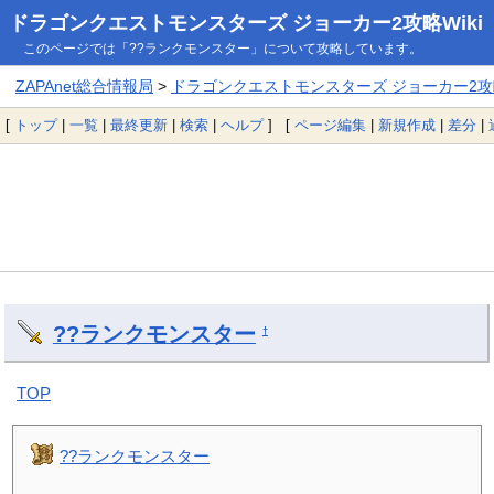
ドラゴンクエストモンスターズ ジョーカー2攻略Wiki
このページでは「??ランクモンスター」について攻略しています。
ZAPAnet総合情報局
>
ドラゴンクエストモンスターズ ジョーカー2攻略
[
トップ
|
一覧
|
最終更新
|
検索
|
ヘルプ
] [
ページ編集
|
新規作成
|
差分
|
??ランクモンスター
†
TOP
??ランクモンスター