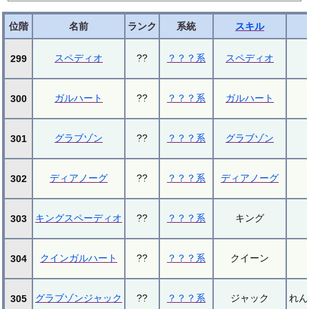
位階
名前
ランク
系統
スキル
スペディオ
??
？？？系
スペディオ
299
ガルハート
??
？？？系
ガルハート
300
グラブゾン
??
？？？系
グラブゾン
301
ディアノーグ
??
？？？系
ディアノーグ
302
キングスペーディオ
??
？？？系
キング
303
クインガルハート
??
？？？系
クイーン
304
グラブゾンジャック
??
？？？系
ジャック
れん
305