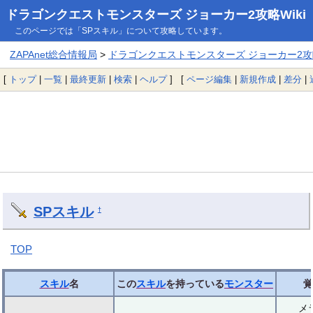
ドラゴンクエストモンスターズ ジョーカー2攻略Wiki
このページでは「SPスキル」について攻略しています。
ZAPAnet総合情報局
>
ドラゴンクエストモンスターズ ジョーカー2攻略
[
トップ
|
一覧
|
最終更新
|
検索
|
ヘルプ
] [
ページ編集
|
新規作成
|
差分
|
SPスキル
†
TOP
スキル
名
この
スキル
を持っている
モンスター
覚
メ