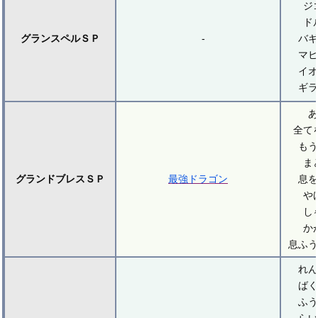
ジ
ド
グランスペルＳＰ
-
バギ
マヒ
イオ
ギラ
あ
全て
もう
ま
グランドブレスＳＰ
最強ドラゴン
息を
や
し
か
息ふう
れん
ばく
ふう
らい