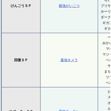
けんごうＳＰ
最強がいこつ
ブリザ
ホーリ
ダーク
ギガ
ギガ
ベ
みか
マ
マジ
回復ＳＰ
最強キメラ
ベ
ザ
まも
リ
ベ
ピ
ス
ボ
ル