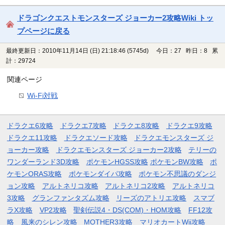
ドラゴンクエストモンスターズ ジョーカー2攻略Wiki トッ
プページに戻る
最終更新日：2010年11月14日 (日) 21:18:46
(5745d)
今日：27 昨日：8 累
計：29724
関連ページ
Wi-Fi対戦
ドラクエ6攻略
ドラクエ7攻略
ドラクエ8攻略
ドラクエ9攻略
ドラクエ11攻略
ドラクエソード攻略
ドラクエモンスターズ ジ
ョーカー攻略
ドラクエモンスターズ ジョーカー2攻略
テリーの
ワンダーランド3D攻略
ポケモンHGSS攻略
ポケモンBW攻略
ポ
ケモンORAS攻略
ポケモンダイパ攻略
ポケモン不思議のダンジ
ョン攻略
アルトネリコ攻略
アルトネリコ2攻略
アルトネリコ
3攻略
グランファンタズム攻略
リーズのアトリエ攻略
スマブ
ラX攻略
VP2攻略
聖剣伝説4・DS(COM)・HOM攻略
FF12攻
略
風来のシレン攻略
MOTHER3攻略
マリオカートWii攻略