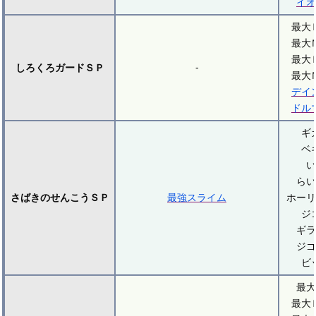
イオ
最大
最大
最大
-
しろくろガードＳＰ
最大
デイ
ドル
ギ
ベ
い
らい
さばきのせんこうＳＰ
最強スライム
ホーリ
ジ
ギラ
ジゴ
ビ
最大
最大