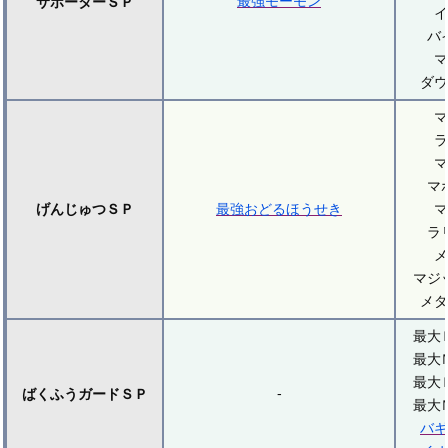
最強モーモン
サポーターＳＰ
イ
バ
マ
ダウ
マ
ラ
マ
マ
げんじゅつＳＰ
最強おどるほうせき
マ
ラ
メ
マジ
メダ
最大
最大
最大
-
ばくふうガードＳＰ
最大
バギ