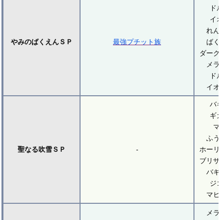
ド
イ
れん
やみのばくえんＳＰ
最強プチット族
ばく
ダーク
メラ
ド
イオ
バ
ギ
マ
ふう
聖なる吹雪ＳＰ
-
ホーリ
ブリザ
バギ
ジ
マヒ
メラ