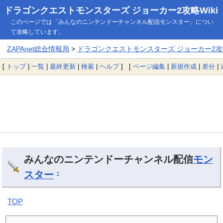
ドラゴンクエストモンスターズ ジョーカー2攻略Wiki
このページでは「みんなのニンテンドーチャンネル配信モンスター」につい
て攻略しています。
ZAPAnet総合情報局
>
ドラゴンクエストモンスターズ ジョーカー2攻略
[
トップ
|
一覧
|
最終更新
|
検索
|
ヘルプ
] [
ページ編集
|
新規作成
|
差分
|
みんなのニンテンドーチャンネル配信
モン
スター
†
TOP