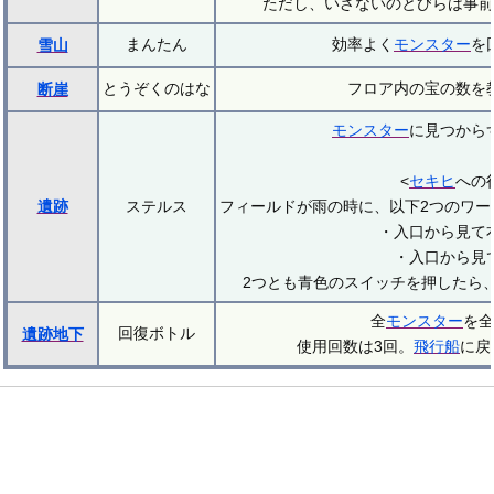
ただし、いざないのとびらは事前
まんたん
効率よく
モンスター
を
雪山
とうぞくのはな
フロア内の宝の数を
断崖
モンスター
に見つから
<
セキヒ
への
遺跡
ステルス
フィールドが雨の時に、以下2つのワー
・入口から見て
・入口から見
2つとも青色のスイッチを押したら
全
モンスター
を全
回復ボトル
遺跡地下
使用回数は3回。
飛行船
に戻