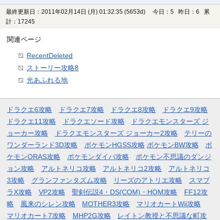
最終更新日：2011年02月14日 (月) 01:32:35
(5653d)
今日：5 昨日：6 累
計：17245
関連ページ
RecentDeleted
ストーリー攻略8
光あふれる地
ドラクエ6攻略
ドラクエ7攻略
ドラクエ8攻略
ドラクエ9攻略
ドラクエ11攻略
ドラクエソード攻略
ドラクエモンスターズ ジ
ョーカー攻略
ドラクエモンスターズ ジョーカー2攻略
テリーの
ワンダーランド3D攻略
ポケモンHGSS攻略
ポケモンBW攻略
ポ
ケモンORAS攻略
ポケモンダイパ攻略
ポケモン不思議のダンジ
ョン攻略
アルトネリコ攻略
アルトネリコ2攻略
アルトネリコ
3攻略
グランファンタズム攻略
リーズのアトリエ攻略
スマブ
ラX攻略
VP2攻略
聖剣伝説4・DS(COM)・HOM攻略
FF12攻
略
風来のシレン攻略
MOTHER3攻略
マリオカートWii攻略
マリオカート7攻略
MHP2G攻略
レイトン教授と不思議な町攻