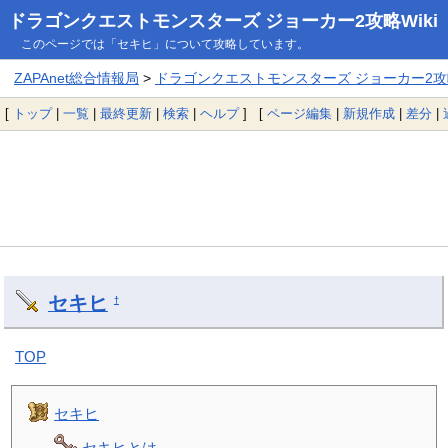
ドラゴンクエストモンスターズ ジョーカー2攻略Wiki
このページでは「セキヒ」について攻略しています。
ZAPAnet総合情報局
>
ドラゴンクエストモンスターズ ジョーカー2攻略
[
トップ
|
一覧
|
最終更新
|
検索
|
ヘルプ
] [
ページ編集
|
新規作成
|
差分
|
セキヒ
†
TOP
セキヒ
セキヒとは