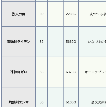
60
2235G
炎のつるぎ
烈火の剣
雷鳴剣ライデン
82
5662G
いなづまの
凍神剣ゼロ
85
6375G
オーロラブレ
灼熱剣エンマ
80
5100G
烈火の剣