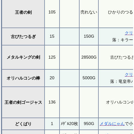
105
売れない
ひかりのつる
王者の剣
クリ
15
150G
古びたつるぎ
落：キラー
メタルキングの剣
125
28500G
古びたつる
クリ
20
5000G
オリハルコンの棒
落：竜皇帝
136
オリハルコン
王者の剣ゴージャス
1
ﾒﾀﾞﾙ20枚
950G
メダルにゃん
で小
どくばり