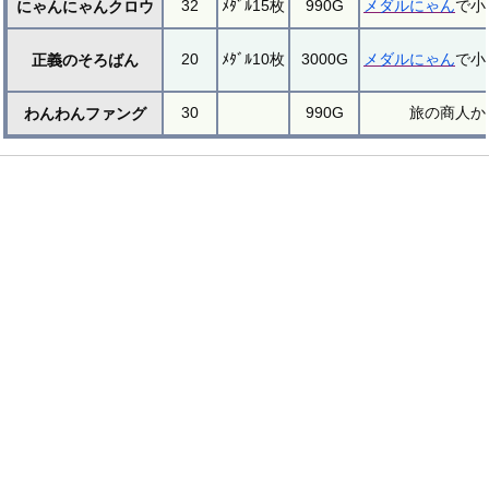
32
ﾒﾀﾞﾙ15枚
990G
メダルにゃん
で小
にゃんにゃんクロウ
20
ﾒﾀﾞﾙ10枚
3000G
メダルにゃん
で小
正義のそろばん
30
990G
旅の商人か
わんわんファング