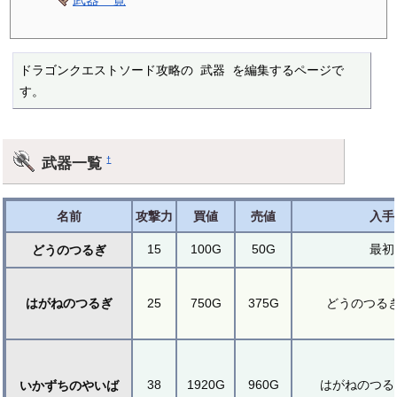
ドラゴンクエストソード攻略の 武器 を編集するページで
す。
武器一覧
†
名前
攻撃力
買値
売値
入手
15
100G
50G
最初
どうのつるぎ
はがねのつるぎ
25
750G
375G
どうのつる
38
1920G
960G
はがねのつる
いかずちのやいば