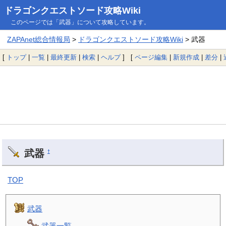
ドラゴンクエストソード攻略Wiki
このページでは「武器」について攻略しています。
ZAPAnet総合情報局
>
ドラゴンクエストソード攻略Wiki
> 武器
[
トップ
|
一覧
|
最終更新
|
検索
|
ヘルプ
] [
ページ編集
|
新規作成
|
差分
|
武器
†
TOP
武器
武器一覧