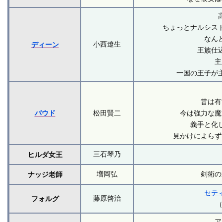
ちょっとナルシス
なん
小西遼生
ディーン
王族仕
主
一国の王子が
昔は有
バウド
松田賢二
今は強力な魔
義手と化
見かけによらず
三石琴乃
ヒルダ女王
増岡弘
剣術の
ナッジ老師
セテ
藤原啓治
フォルグ
ア