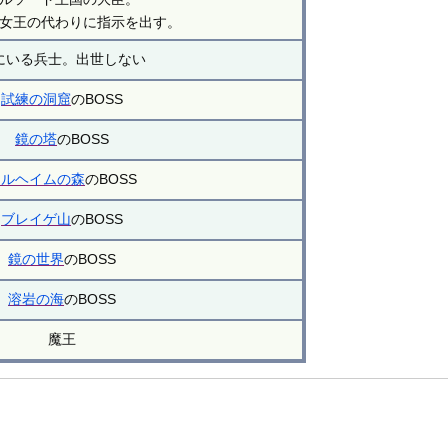
女王の代わりに指示を出す。
にいる兵士。出世しない
試練の洞窟
のBOSS
鏡の塔
のBOSS
エルヘイムの森
のBOSS
ブレイゲ山
のBOSS
鏡の世界
のBOSS
溶岩の海
のBOSS
魔王