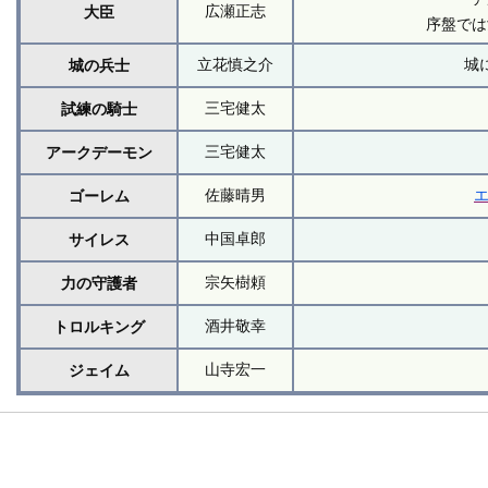
広瀬正志
大臣
序盤では
立花慎之介
城
城の兵士
三宅健太
試練の騎士
三宅健太
アークデーモン
佐藤晴男
ゴーレム
中国卓郎
サイレス
宗矢樹頼
力の守護者
酒井敬幸
トロルキング
山寺宏一
ジェイム