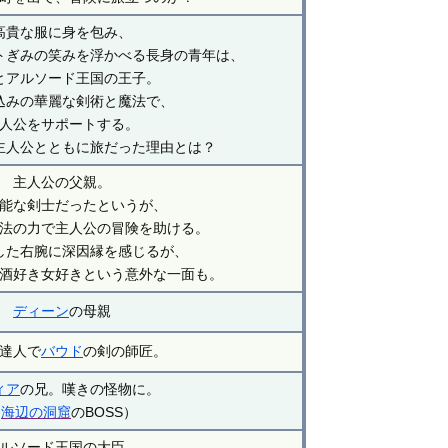
高貴な服に身を包み、
トぎみの笑みを浮かべる長身の青年は、
とアルソード王国の王子。
込みの華麗な剣術と魔法で、
人公をサポートする。
主人公とともに旅だった理由とは？
主人公の父親。
能な剣士だったというが、
法の力で主人公の冒険を助ける。
した右腕に深因縁を感じるが、
酒好き女好きという意外な一面も。
ディーン
の母親
達人で
バウド
の剣の師匠。
ィア
の兄。嘆きの怪物に。
（
海辺の洞窟
のBOSS）
ルソード王国の大臣。