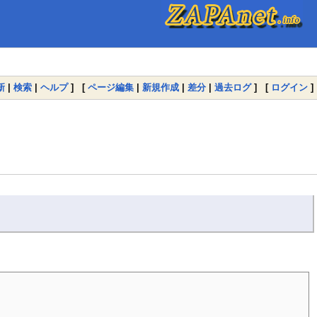
新
|
検索
|
ヘルプ
] [
ページ編集
|
新規作成
|
差分
|
過去ログ
] [
ログイン
]