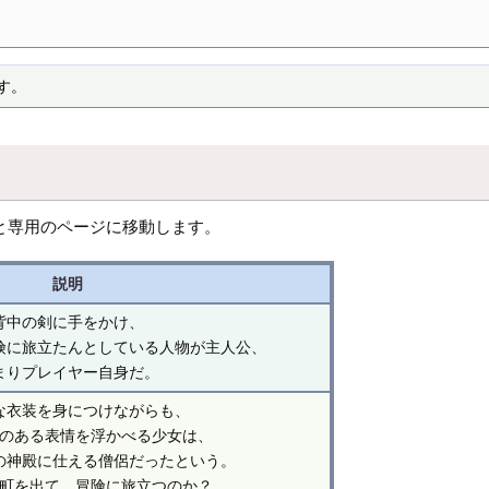
す。
と専用のページに移動します。
説明
背中の剣に手をかけ、
険に旅立たんとしている人物が主人公、
まりプレイヤー自身だ。
な衣装を身につけながらも、
のある表情を浮かべる少女は、
の神殿に仕える僧侶だったという。
町を出て、冒険に旅立つのか？