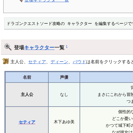
ドラゴンクエストソード攻略の キャラクター を編集するページで
登場
キャラクター
一覧
†
主人公、
セティア
、
ディーン
、
バウド
は名前をクリックする
名前
声優
主人公
なし
まさにこれから冒
つ
個性的
どこか憂い
木下あゆ美
セティア
かつて城下町
なぜ彼女は