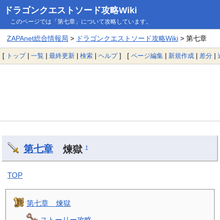
ドラゴンクエストソード攻略Wiki
このページでは「第七章」について攻略しています。
ZAPAnet総合情報局
>
ドラゴンクエストソード攻略Wiki
> 第七章
[
トップ
|
一覧
|
最終更新
|
検索
|
ヘルプ
] [
ページ編集
|
新規作成
|
差分
|
第七章
煉獄
†
TOP
第七章 煉獄
ストーリー攻略