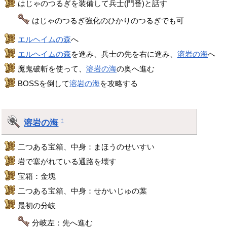
はじゃのつるぎを装備して兵士(門番)と話す
はじゃのつるぎ強化のひかりのつるぎでも可
エルヘイムの森
へ
エルヘイムの森
を進み、兵士の先を右に進み、
溶岩の海
へ
魔鬼破斬を使って、
溶岩の海
の奥へ進む
BOSSを倒して
溶岩の海
を攻略する
溶岩の海
†
二つある宝箱、中身：まほうのせいすい
岩で塞がれている通路を壊す
宝箱：金塊
二つある宝箱、中身：せかいじゅの葉
最初の分岐
分岐左：先へ進む