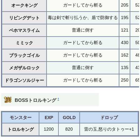
ガードしてから斬る
205
5
オークキング
毒は剣で斬り払うか、盾で防御する
195
5
リビングデット
普通に倒す
121
2
ベホマスライム
ガードしてから斬る
430
5
ミミック
ガードしてから斬る
162
4
ブラックゴイル
普通に倒す
135
4
メガザルロック
ガードしてから斬る
250
6
ドラゴンソルジャー
†
BOSSトロルキング
モンスター
EXP
GOLD
ドロップ
1200
820
雷の玉,怒りのタトゥー+1
トロルキング