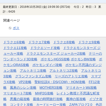
最終更新日：2016年10月28日 (金) 19:09:30
(3572d)
今日：2 昨日：3 累
計：6426
関連ページ
ボス
ドラクエ6攻略
ドラクエ7攻略
ドラクエ8攻略
ドラクエ9攻略
ドラクエ11攻略
ドラクエソード攻略
ドラクエモンスターズ ジ
ョーカー攻略
ドラクエモンスターズ ジョーカー2攻略
テリーの
ワンダーランド3D攻略
ポケモンHGSS攻略
ポケモンBW攻略
ポ
ケモンORAS攻略
ポケモンダイパ攻略
ポケモン不思議のダンジ
ョン攻略
アルトネリコ攻略
アルトネリコ2攻略
アルトネリコ
3攻略
グランファンタズム攻略
リーズのアトリエ攻略
スマブ
ラX攻略
VP2攻略
聖剣伝説4・DS(COM)・HOM攻略
FF12攻
略
風来のシレン攻略
MOTHER3攻略
マリオカートWii攻略
マリオカート7攻略
MHP2G攻略
レイトン教授と不思議な町攻
略
悪魔の箱攻略
最後の時間旅行攻略
魔神の笛攻略
イヅナ攻
略
コンタクト攻略
カードヒーロー攻略
ZAPAブログ2.0
色読