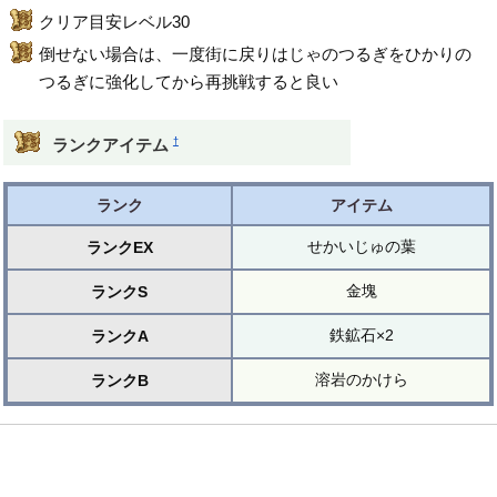
クリア目安レベル30
倒せない場合は、一度街に戻りはじゃのつるぎをひかりの
つるぎに強化してから再挑戦すると良い
†
ランクアイテム
ランク
アイテム
せかいじゅの葉
ランクEX
金塊
ランクS
鉄鉱石×2
ランクA
溶岩のかけら
ランクB