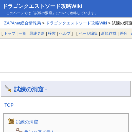
ドラゴンクエストソード攻略Wiki
このページでは「試練の洞窟」について攻略しています。
ZAPAnet総合情報局
>
ドラゴンクエストソード攻略Wiki
> 試練の洞
[
トップ
|
一覧
|
最終更新
|
検索
|
ヘルプ
] [
ページ編集
|
新規作成
|
差分
|
試練の洞窟
†
TOP
試練の洞窟
ランクアイテム