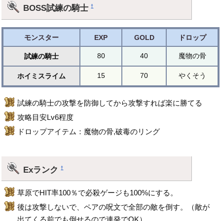
BOSS試練の騎士
†
モンスター
EXP
GOLD
ドロップ
80
40
魔物の骨
試練の騎士
15
70
やくそう
ホイミスライム
試練の騎士の攻撃を防御してから攻撃すれば楽に勝てる
攻略目安Lv6程度
ドロップアイテム：魔物の骨,破毒のリング
Exランク
†
草原でHIT率100％で必殺ゲージも100%にする。
後は攻撃しないで、ペアの呪文で全部の敵を倒す。（敵が
出てくる前でも倒せるので連発でOK）