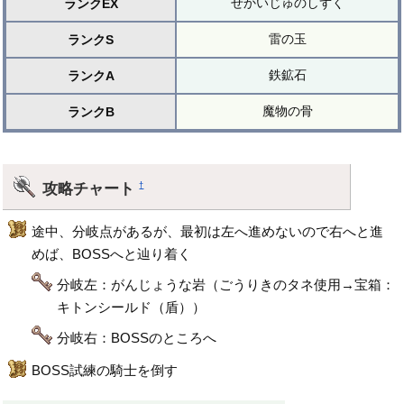
せかいじゅのしずく
ランクEX
雷の玉
ランクS
鉄鉱石
ランクA
魔物の骨
ランクB
攻略チャート
†
途中、分岐点があるが、最初は左へ進めないので右へと進
めば、BOSSへと辿り着く
分岐左：がんじょうな岩（ごうりきのタネ使用→宝箱：
キトンシールド（盾））
分岐右：BOSSのところへ
BOSS試練の騎士を倒す