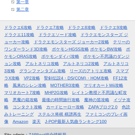
第一章
第二章
ドラクエ6攻略
ドラクエ7攻略
ドラクエ8攻略
ドラクエ9攻略
ドラクエ11攻略
ドラクエソード攻略
ドラクエモンスターズ ジ
ョーカー攻略
ドラクエモンスターズ ジョーカー2攻略
テリーの
ワンダーランド3D攻略
ポケモンHGSS攻略
ポケモンBW攻略
ポ
ケモンORAS攻略
ポケモンダイパ攻略
ポケモン不思議のダンジ
ョン攻略
アルトネリコ攻略
アルトネリコ2攻略
アルトネリコ
3攻略
グランファンタズム攻略
リーズのアトリエ攻略
スマブ
ラX攻略
VP2攻略
聖剣伝説4・DS(COM)・HOM攻略
FF12攻
略
風来のシレン攻略
MOTHER3攻略
マリオカートWii攻略
マリオカート7攻略
MHP2G攻略
レイトン教授と不思議な町攻
略
悪魔の箱攻略
最後の時間旅行攻略
魔神の笛攻略
イヅナ攻
略
コンタクト攻略
カードヒーロー攻略
ZAPAブログ2.0
色読
みトレーニング
ステルス将棋 棋譜再生
ファミコンのプレイ画
像
Amazon
楽天
J-POP最新人気曲ランキング100
Site admin：
ZAPAnet総合情報局