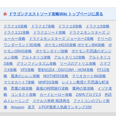
ドラゴンクエストソード攻略Wiki トップページに戻る
ドラクエ6攻略
ドラクエ7攻略
ドラクエ8攻略
ドラクエ9攻略
ドラクエ11攻略
ドラクエソード攻略
ドラクエモンスターズ ジ
ョーカー攻略
ドラクエモンスターズ ジョーカー2攻略
テリーの
ワンダーランド3D攻略
ポケモンHGSS攻略
ポケモンBW攻略
ポ
ケモンORAS攻略
ポケモンダイパ攻略
ポケモン不思議のダンジ
ョン攻略
アルトネリコ攻略
アルトネリコ2攻略
アルトネリコ
3攻略
グランファンタズム攻略
リーズのアトリエ攻略
スマブ
ラX攻略
VP2攻略
聖剣伝説4・DS(COM)・HOM攻略
FF12攻
略
風来のシレン攻略
MOTHER3攻略
マリオカートWii攻略
マリオカート7攻略
MHP2G攻略
レイトン教授と不思議な町攻
略
悪魔の箱攻略
最後の時間旅行攻略
魔神の笛攻略
イヅナ攻
略
コンタクト攻略
カードヒーロー攻略
ZAPAブログ2.0
色読
みトレーニング
ステルス将棋 棋譜再生
ファミコンのプレイ画
像
Amazon
楽天
J-POP最新人気曲ランキング100