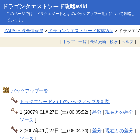
ドラゴンクエストソード攻略Wiki
このページでは「ドラクエソードとは のバックアップ一覧」について攻略し
ています。
ZAPAnet総合情報局
>
ドラゴンクエストソード攻略Wiki
> ドラクエ
[
トップ
|
一覧
|
最終更新
|
検索
|
ヘルプ
]
バックアップ一覧
ドラクエソードとは のバックアップを削除
1 (2007年01月27日 (土) 06:05:52) [
差分
|
現在との差分
|
ソース
]
2 (2007年01月27日 (土) 06:34:34) [
差分
|
現在との差分
|
ソース
]