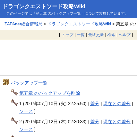
ドラゴンクエストソード攻略Wiki
このページでは「第五章 のバックアップ一覧」について攻略しています。
ZAPAnet総合情報局
>
ドラゴンクエストソード攻略Wiki
> 第五章 
[
トップ
|
一覧
|
最終更新
|
検索
|
ヘルプ
]
バックアップ一覧
第五章 のバックアップを削除
1 (2007年07月10日 (火) 22:25:50) [
差分
|
現在との差分
|
ソース
]
2 (2007年07月12日 (木) 02:30:33) [
差分
|
現在との差分
|
ソース
]